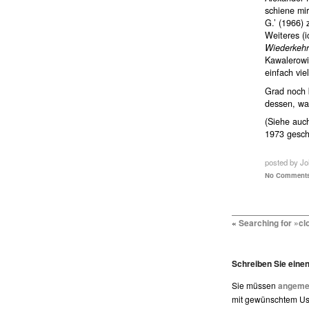
schiene mir
G.’ (1966) 
Weiteres (i
Wiederkehr
Kawalerowi
einfach vi
Grad noch 
dessen, wa
(Siehe auch
1973 geschr
posted by J
No Comments
«
Searching for »clo
Schreiben Sie ein
Sie müssen
angemel
mit gewünschtem Use