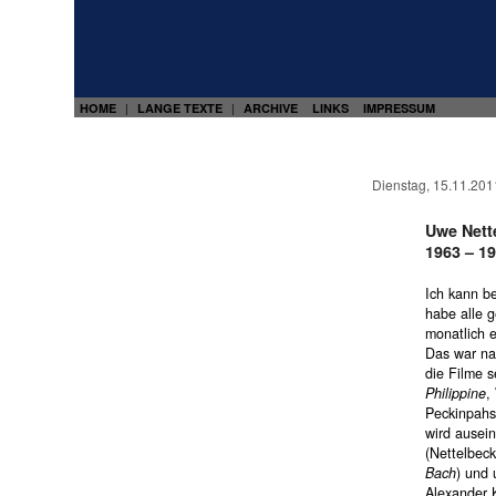
HOME
LANGE TEXTE
ARCHIVE
LINKS
IMPRESSUM
|
|
Dienstag, 15.11.201
Uwe Nett
1963 – 1
Ich kann be
habe alle g
monatlich e
Das war nat
die Filme 
Philippine
,
Peckinpah
wird ausei
(Nettelbeck
Bach
) und 
Alexander 