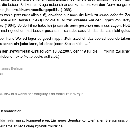
, die beiden Kritiken zu Kluge nebeneinander zu halten: von den ‚Verwirrungen 
zur ‚Reformzirkusvorbereitungspolitik’ (1968).
ch zähle jetzt nicht alles auf), erwähne nur noch die Kritik zu
Muriel oder die Zei
von Alain Resnais (1963) und die zu
Mutter Johanna von den Engeln
von Jerz
cz (1964). Beide Filme habe ich ja damals auch gesehen und muss sagen, Nett
el mehr gesehen, hat besser geschaut – schade, dass ich das damals nicht gele
bei Hans Wollschläger aufgeschnappt: „Kein Zweifel: das überschauende Erke
s sehen ein jeder kann, ist eines jeden Sache nicht …“
 den ‚newfilmkritik’-Eintrag vom 18.02.2007, der 119 für die ‚Filmkritik’ zwisch
iebene Texte Nettelbecks auflistet.)
ohannes Beringer
 »
sure« in a world of ambiguity and moral relativity?
en Kommentar
det sein
, um zu kommentieren. Ein neues Benutzerkonto erhalten Sie von uns, bit
rname an redaktion(at)newfilmkritik.de.