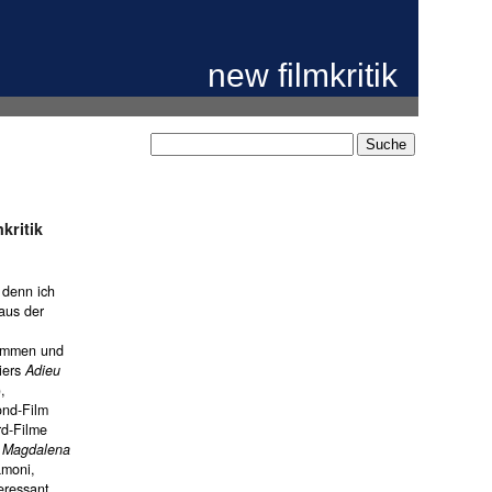
new filmkritik
kritik
 denn ich
 aus der
sammen und
iers
Adieu
),
ond-Film
rd-Filme
a Magdalena
amoni,
eressant