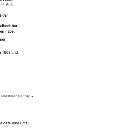
der Anita
t der
y
elbeck hat
sen habe.
nnen
en 1963 und
Nächster Beitrag
»
te dazu eine Email