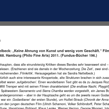
1
elbeck: „Keine Ahnung von Kunst und wenig vom Geschäft.“ Film
968. Hamburg (Philo Fine Arts) 2011. (Fundus-Bücher 196.)
haupten, dass alle einundvierzig Kritiken dieses Bandes sehr lesenswert sind –
elesen. (Erschienen sind sie damals in der Wochenzeitung ‚Die Zeit’, zwei sind
rscheinenden ‚Filmkritik’. Herausgegeben hat sie Sandra Nettelbeck.)
ürlich auch eine interessante Kinoperiode, alte Strukturen brachen in sich zu
selbst waren ‚aufgebrochen’. Einen wunderbaren Text gibt es da zu Jacques Roz
 Will Tremper wird mit seinen Filmen charakterisiert (
Die endlose Nacht, Playgirl
s Spätwestern
Sacramento
und
Sierra Charriba
werden vorgestellt, ein James B
nandergenommen – aber in der Hauptsache geht es um die jeweils neuen Goda
 war ein ‚Godardianer’ der ersten Stunde), um Huillet-Straub (
Chronik der Ann
um den jungen deutschen Film (Ulrich Schamoni, Volker Schlöndorff, Peter Sch
Kluge, Hansjürgen Pohland, Klaus Lemke, Werner Herzog, George Moorse). Int