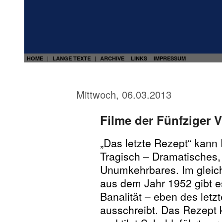
HOME
LANGE TEXTE
ARCHIVE
LINKS
IMPRESSUM
|
|
Mittwoch, 06.03.2013
Filme der Fünfziger V
„Das letzte Rezept“ kann
Tragisch – Dramatisches, v
Unumkehrbares. Im gleic
aus dem Jahr 1952 gibt e
Banalität – eben des letz
ausschreibt. Das Rezept k