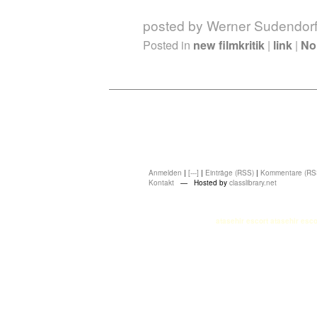
posted by Werner Sudendor
Posted in
new filmkritik
|
link
|
No
Anmelden
|
[---]
|
Einträge (RSS)
|
Kommentare (RS
Kontakt
— Hosted by
classlibrary.net
atasehir escort
atasehir esco