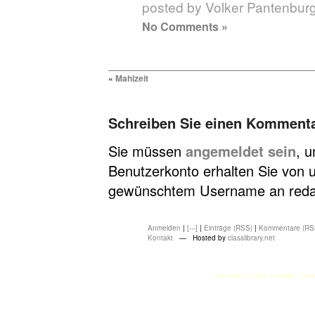
posted by Volker Pantenbur
No Comments »
«
Mahlzeit
Schreiben Sie einen Komment
Sie müssen
angemeldet sein
, 
Benutzerkonto erhalten Sie von u
gewünschtem Username an redakt
Anmelden
|
[---]
|
Einträge (RSS)
|
Kommentare (RS
Kontakt
— Hosted by
classlibrary.net
atasehir escort
atasehir esco