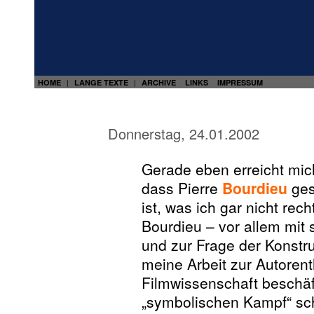
HOME
LANGE TEXTE
ARCHIVE
LINKS
IMPRESSUM
|
|
Donnerstag, 24.01.2002
Gerade eben erreicht mic
dass Pierre
Bourdieu
ges
ist, was ich gar nicht rech
Bourdieu – vor allem mit
und zur Frage der Konstruk
meine Arbeit zur Autorenth
Filmwissenschaft beschäf
„symbolischen Kampf“ sch