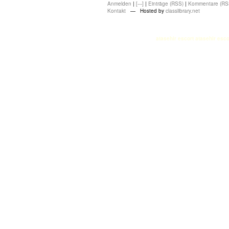
Anmelden
|
[---]
|
Einträge (RSS)
|
Kommentare (RS
Kontakt
— Hosted by
classlibrary.net
atasehir escort
atasehir esco