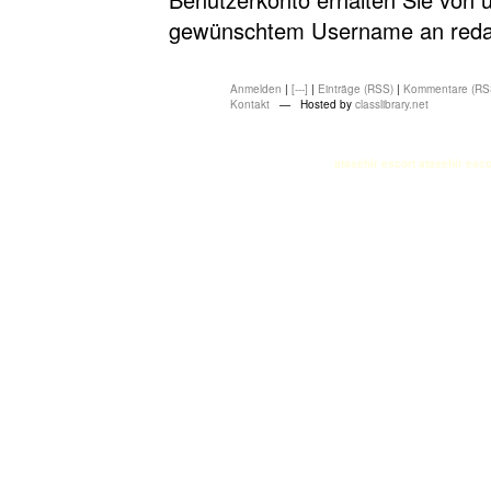
gewünschtem Username an redakt
Anmelden
|
[---]
|
Einträge (RSS)
|
Kommentare (RS
Kontakt
— Hosted by
classlibrary.net
atasehir escort
atasehir esco