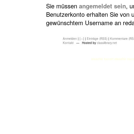
Sie müssen
angemeldet sein
, 
Benutzerkonto erhalten Sie von u
gewünschtem Username an redakt
Anmelden
|
[---]
|
Einträge (RSS)
|
Kommentare (RS
Kontakt
— Hosted by
classlibrary.net
atasehir escort
atasehir esco