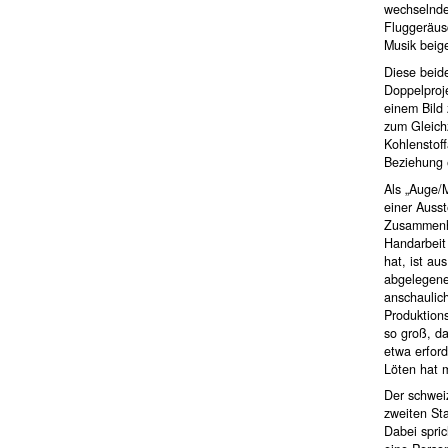
wechselnde
Fluggeräusc
Musik beige
Diese beide
Doppelproje
einem Bild
zum Gleich
Kohlenstoff
Beziehung 
Als „Auge/M
einer Ausst
Zusammenhan
Handarbeit 
hat, ist au
abgelegenen
anschaulich
Produktions
so groß, d
etwa erford
Löten hat 
Der schweiz
zweiten Sta
Dabei spric