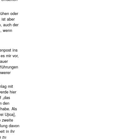
rühen oder
 ist aber
b, auch der
n, wenn
enpost ins
es mir vor,
hauer
rführungen
hwerer
hlag mit
werde hier
f „das
um den
 habe. Als
ei Ujica],
e zweite
llung davon
it in ihr
s zu