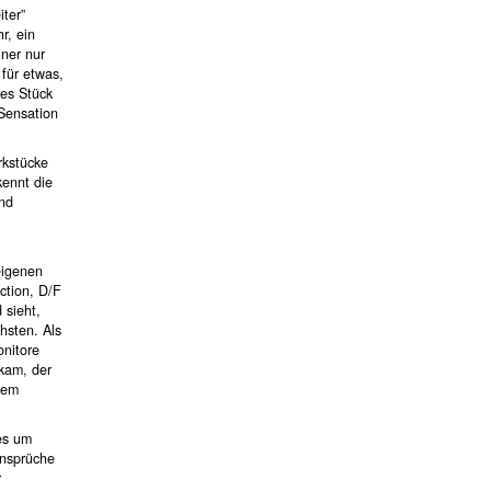
iter”
r, ein
ner nur
für etwas,
des Stück
 Sensation
rkstücke
kennt die
und
eigenen
ection, D/F
 sieht,
hsten. Als
onitore
 kam, der
nem
es um
Ansprüche
r