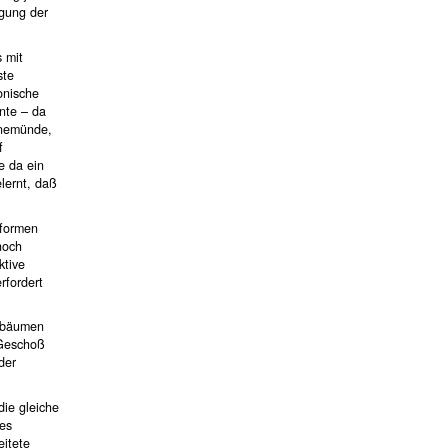
igung der
 mit
ste
onische
nte – da
enemünde,
f
e da ein
lernt, daß
sformen
noch
ktive
rfordert
elbäumen
 Geschoß
der
die gleiche
xes
itete