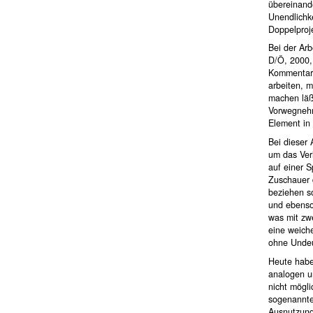
übereinande
Unendlichke
Doppelproj
Bei der Arb
D/Ö, 2000,
Kommentar o
arbeiten, m
machen läß
Vorwegnehm
Element in 
Bei dieser
um das Ver
auf einer S
Zuschauer d
beziehen so
und ebenso,
was mit zwe
eine weich
ohne Undeut
Heute habe
analogen u
nicht mögli
sogenannte 
Ausnutzung