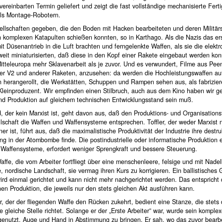
ereinbarten Termin geliefert und zeigt die fast vollständige mechanisierte Fert
els Montage-Robotern.
ellschaften gegeben, die den Boden mit Hacken bearbeiteten und deren Militärs
 komplexen Katapulten schießen konnten, so in Karthago. Als die Nazis das er
t Düsenantrieb in die Luft brachten und ferngelenkte Waffen, als sie die elektr
eit miniaturisierten, daß diese in den Kopf einer Rakete eingebaut werden kon
Mitteleuropa mehr Sklavenarbeit als je zuvor. Und es verwundert, Filme aus Pe
der V2 und anderer Raketen, anzusehen: da werden die Hochleistungswaffen au
herangerollt, die Werkstätten, Schuppen und Rampen sehen aus, als fabrizier
Kleinproduzent. Wir empfinden einen Stilbruch, auch aus dem Kino haben wir ge
nd Produktion auf gleichem technischen Entwicklungsstand sein muß.
, der kein Marxist ist, geht davon aus, daß den Produktions- und Organisation
lschaft die Waffen und Waffensysteme entsprechen. Toffler, der weder Marxist 
er ist, führt aus, daß die maximalistische Produktivität der Industrie ihre destru
g in der Atombombe finde. Die postindustrielle oder informatische Produktion e
 Waffensysteme, erfordert weniger Sprengkraft und bessere Steuerung.
affe, die vom Arbeiter fortfliegt über eine menschenleere, felsige und mit Nad
 nordische Landschaft, sie vermag ihren Kurs zu korrigieren. Ein ballistisches
rd einmal gerichtet und kann nicht mehr nachgerichtet werden. Das entspricht 
n Produktion, die jeweils nur den stets gleichen Akt ausführen kann.
r, der der fliegenden Waffe den Rücken zukehrt, bedient eine Stanze, die stets 
ie gleiche Stelle richtet. Solange er der „Erste Arbeiter” war, wurde sein komple
enutzt, Auge und Hand in Abstimmung zu bringen. Er sah, wo das zuvor bearbe