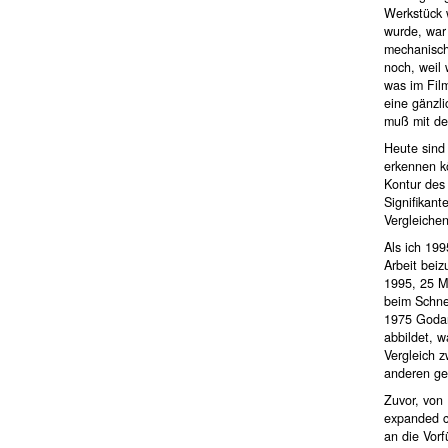
Werkstück w
wurde, war 
mechanisch
noch, weil 
was im Fil
eine gänzl
muß mit der
Heute sind 
erkennen k
Kontur des
Signifikant
Vergleichen
Als ich 199
Arbeit beiz
1995, 25 M
beim Schne
1975 Godar
abbildet, w
Vergleich z
anderen g
Zuvor, von
expanded c
an die Vor