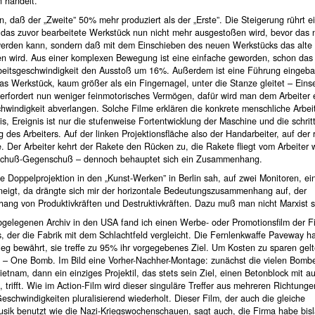
n handelt.
n, daß der „Zweite” 50% mehr produziert als der „Erste”. Die Steigerung rührt e
 das zuvor bearbeitete Werkstück nun nicht mehr ausgestoßen wird, bevor das
werden kann, sondern daß mit dem Einschieben des neuen Werkstücks das alte
n wird. Aus einer komplexen Bewegung ist eine einfache geworden, schon das s
rbeitsgeschwindigkeit den Ausstoß um 16%. Außerdem ist eine Führung eingeba
as Werkstück, kaum größer als ein Fingernagel, unter die Stanze gleitet – Ein
erfordert nun weniger feinmotorisches Vermögen, dafür wird man dem Arbeiter 
hwindigkeit abverlangen. Solche Filme erklären die konkrete menschliche Arbei
is, Ereignis ist nur die stufenweise Fortentwicklung der Maschine und die schrit
 des Arbeiters. Auf der linken Projektionsfläche also der Handarbeiter, auf der 
. Der Arbeiter kehrt der Rakete den Rücken zu, die Rakete fliegt vom Arbeiter 
Schuß-Gegenschuß – dennoch behauptet sich ein Zusammenhang.
se Doppelprojektion in den „Kunst-Werken” in Berlin sah, auf zwei Monitoren, ei
eneigt, da drängte sich mir der horizontale Bedeutungszusammenhang auf, der
ng von Produktivkräften und Destruktivkräften. Dazu muß man nicht Marxist s
bgelegenen Archiv in den USA fand ich einen Werbe- oder Promotionsfilm der F
, der die Fabrik mit dem Schlachtfeld vergleicht. Die Fernlenkwaffe Paveway h
eg bewährt, sie treffe zu 95% ihr vorgegebenes Ziel. Um Kosten zu sparen gelte
 – One Bomb. Im Bild eine Vorher-Nachher-Montage: zunächst die vielen Bombe
ietnam, dann ein einziges Projektil, das stets sein Ziel, einen Betonblock mit a
, trifft. Wie im Action-Film wird dieser singuläre Treffer aus mehreren Richtunge
schwindigkeiten pluralisierend wiederholt. Dieser Film, der auch die gleiche
sik benutzt wie die Nazi-Kriegswochenschauen, sagt auch, die Firma habe bis