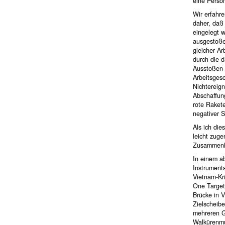
eine Perso
Wir erfahre
daher, daß
eingelegt 
ausgestoße
gleicher A
durch die d
Ausstoßen 
Arbeitsgesc
Nichtereign
Abschaffung
rote Rakete
negativer 
Als ich die
leicht zug
Zusammenha
In einem a
Instruments
Vietnam-Kri
One Target
Brücke in V
Zielscheibe
mehreren Ge
Walkürenmu