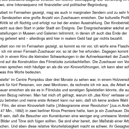
o, eine Inkonsequenz mit finanzieller und politischer Begründung.
Arbeit im Fernsehen gezeigt, mag sie auch in marginalen Sendern und zu sehr f
 Sendezeiten eine große Anzahl von Zuschauern erreichen. Der kulturelle Profit
 Kritik ist oft flüchtig und erfolgt nur bei der ersten Ausstrahlung. Der Kinobetrie
macht aus dem Start in jeder Stadt ein Ereignis. Der Ereignischarakter wächst a
stellungen in Museen und Galerien teilnimmt, in denen oft auch das Ende der
ng gefeiert wird – allerdings wird hier in realem Geld fast gar nichts bezahlt.
rbeit von mir im Fernsehen gezeigt, so kommt es mir vor, ich würfe eine Flasch
e ich mir einen Fernseh-Zuschauer vor, so ist der frei erfunden. Dagegen kommt 
 ich in einem Kino die kleinsten Schwankungen in der Aufmerksamkeit der Zusc
und auf die Konstruktion des Filmstücks zurückschließen. Die Zuschauer von Vo
umen sprechen mich häufiger an als die von Kinovorführungen, ich kann aber sc
 was ihre Worte bedeuten.
tstelle” im Centre Pompidou über drei Monate zu sehen war, in einem Holzversc
ank für fünf Personen, von zwei Monitoren, da rechnete ich mir aus, die Arbeit 
uer erreichen als sie es in Filmclubs und sonstigen Spielstellen könnte, die au
keren Bezug nehmen. Man hat mich oft gefragt, warum ich „das Kino” verlasse 
zu betreten und meine erste Antwort kann nur sein, daß ich keine andere Wahl
r Film, der einen Kinoverleih hatte („Videogramme einer Revolution” [zus.m.Andr
7 Min., 1992) in zwei berliner Kinos Premiere hatte, kam je ein Zuschauer. Di
ß sein, daß die Besucher von Kunsträumen eine weniger eng umrissene Vorste
Bilder und Töne sich fügen sollten. Sie sind eher bereit, den Maßstab einer Arbe
uchen. Und eben diese relative Vorurteilslosigkeit macht es schwer, ihr Gesagte