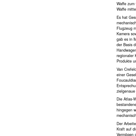
Waffe zum v
Waffe mitt
Es hat Ges
mechanisch
Flugzeug mi
Kamera sow
gab es in 
der Basis 
Handwagen 
regionaler 
Produkte u
Van Crefeld
einer Gesel
Foucauldian
Entsprechun
zielgenaue
Die Atlas-W
bestandene,
hingegen wi
mechanische
Der Arbeite
Kraft auf d
Vermögen g