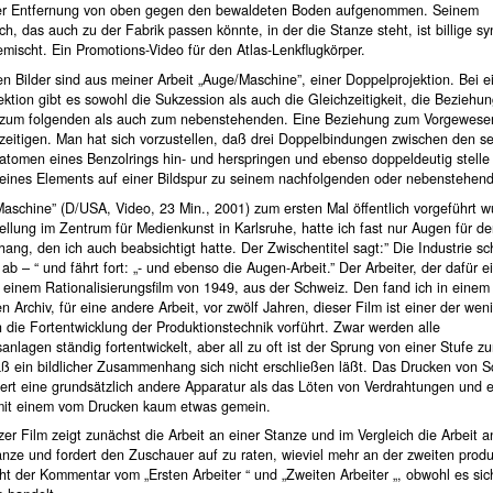
r Entfernung von oben gegen den bewaldeten Boden aufgenommen. Seinem
h, das auch zu der Fabrik passen könnte, in der die Stanze steht, ist billige sy
mischt. Ein Promotions-Video für den Atlas-Lenkflugkörper.
n Bilder sind aus meiner Arbeit „Auge/Maschine”, einer Doppelprojektion. Bei e
ktion gibt es sowohl die Sukzession als auch die Gleichzeitigkeit, die Beziehu
 zum folgenden als auch zum nebenstehenden. Eine Beziehung zum Vorgewese
zeitigen. Man hat sich vorzustellen, daß drei Doppelbindungen zwischen den s
atomen eines Benzolrings hin- und herspringen und ebenso doppeldeutig stelle 
eines Elements auf einer Bildspur zu seinem nachfolgenden oder nebenstehend
aschine” (D/USA, Video, 23 Min., 2001) zum ersten Mal öffentlich vorgeführt w
ellung im Zentrum für Medienkunst in Karlsruhe, hatte ich fast nur Augen für d
g, den ich auch beabsichtigt hatte. Der Zwischentitel sagt:” Die Industrie sch
ab – “ und fährt fort: „- und ebenso die Augen-Arbeit.” Der Arbeiter, der dafür 
s einem Rationalisierungsfilm von 1949, aus der Schweiz. Den fand ich in einem
 Archiv, für eine andere Arbeit, vor zwölf Jahren, dieser Film ist einer der wen
 die Fortentwicklung der Produktionstechnik vorführt. Zwar werden alle
anlagen ständig fortentwickelt, aber all zu oft ist der Sprung von einer Stufe z
aß ein bildlicher Zusammenhang sich nicht erschließen läßt. Das Drucken von 
ert eine grundsätzlich andere Apparatur als das Löten von Verdrahtungen und e
mit einem vom Drucken kaum etwas gemein.
er Film zeigt zunächst die Arbeit an einer Stanze und im Vergleich die Arbeit a
nze und fordert den Zuschauer auf zu raten, wieviel mehr an der zweiten produz
ht der Kommentar vom „Ersten Arbeiter “ und „Zweiten Arbeiter „, obwohl es si