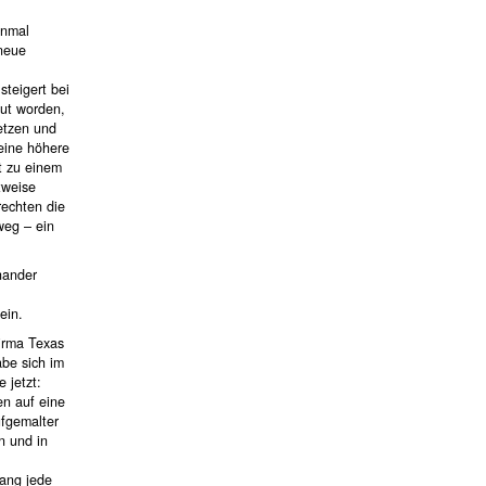
inmal
 neue
teigert bei
ut worden,
setzen und
eine höhere
t zu einem
tweise
rechten die
weg – ein
nander
ein.
irma Texas
abe sich im
 jetzt:
n auf eine
ufgemalter
n und in
lang jede