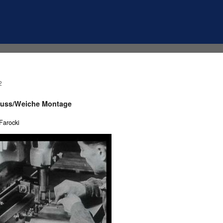
2
luss/Weiche Montage
Farocki