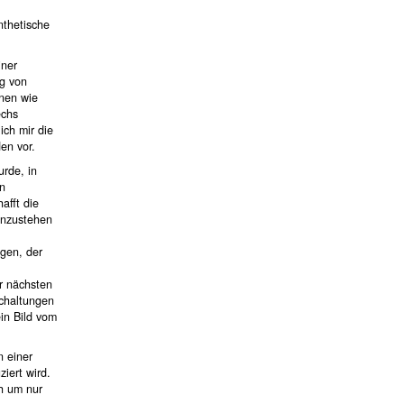
nthetische
iner
ng von
nen wie
echs
ich mir die
en vor.
urde, in
en
afft die
einzustehen
igen, der
ur nächsten
Schaltungen
in Bild vom
n einer
iert wird.
ch um nur