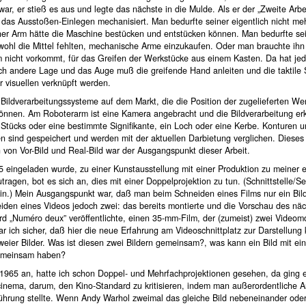
ar, er stieß es aus und legte das nächste in die Mulde. Als er der „Zweite Arbe
das Ausstoßen-Einlegen mechanisiert. Man bedurfte seiner eigentlich nicht meh
er Arm hätte die Maschine bestücken und entstücken können. Man bedurfte sei
wohl die Mittel fehlten, mechanische Arme einzukaufen. Oder man brauchte ihn 
m nicht vorkommt, für das Greifen der Werkstücke aus einem Kasten. Da hat je
ich andere Lage und das Auge muß die greifende Hand anleiten und die taktile
 visuellen verknüpft werden.
Bildverarbeitungssysteme auf dem Markt, die die Position der zugelieferten We
önnen. Am Roboterarm ist eine Kamera angebracht und die Bildverarbeitung er
 Stücks oder eine bestimmte Signifikante, ein Loch oder eine Kerbe. Konturen 
en sind gespeichert und werden mit der aktuellen Darbietung verglichen. Dieses
 von Vor-Bild und Real-Bild war der Ausgangspunkt dieser Arbeit.
5 eingeladen wurde, zu einer Kunstausstellung mit einer Produktion zu meiner 
utragen, bot es sich an, dies mit einer Doppelprojektion zu tun. (Schnittstelle/S
in.) Mein Ausgangspunkt war, daß man beim Schneiden eines Films nur ein Bild
iden eines Videos jedoch zwei: das bereits montierte und die Vorschau des näc
d „Numéro deux” veröffentlichte, einen 35-mm-Film, der (zumeist) zwei Videom
ar ich sicher, daß hier die neue Erfahrung am Videoschnittplatz zur Darstellung
weier Bilder. Was ist diesen zwei Bildern gemeinsam?, was kann ein Bild mit ei
emeinsam haben?
 1965 an, hatte ich schon Doppel- und Mehrfachprojektionen gesehen, da ging 
inema, darum, den Kino-Standard zu kritisieren, indem man außerordentliche 
führung stellte. Wenn Andy Warhol zweimal das gleiche Bild nebeneinander ode