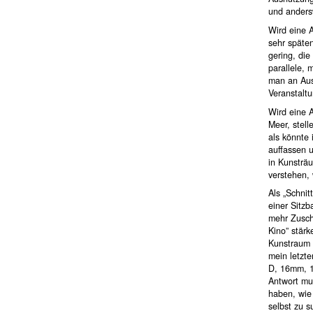
und andersw
Wird eine 
sehr späten
gering, die
parallele, 
man an Aus
Veranstaltu
Wird eine A
Meer, stell
als könnte
auffassen 
in Kunsträ
verstehen,
Als „Schnit
einer Sitzb
mehr Zuscha
Kino” stär
Kunstraum 
mein letzte
D, 16mm, 14
Antwort mu
haben, wie 
selbst zu s