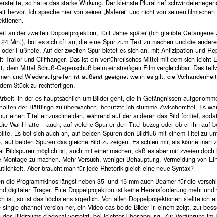
rstellte, so hatte das starke Wirkung. Der kleinste Plural rief schwindelerregen
it hervor. Ich spreche hier von seiner „Malerei” und nicht von seinen filmischen
ektionen.
eit an der zweiten Doppelprojektion, fünf Jahre später (Ich glaubte Gefangene
 24 Min.), bot es sich oft an, die eine Spur zum Text zu machen und die ander
der Fußnote. Auf der zweiten Spur bietet es sich an, mit Antizipation und Rep
it Trailor und Cliffhanger. Das ist ein verführerisches Mittel mit dem sich leicht E
t, dem Mittel Schuß-Gegenschuß beim einstreifigen Film vergleichbar. Das teil
en und Wiederaufgreifen ist äußerst geeignet wenn es gilt, die Vorhandenheit
dem Stück zu rechtfertigen.
 Arbeit, in der es hauptsächlich um Bilder geht, die in Gefängnissen aufgenom
halten der Häftlinge zu überwachen, benutzte ich stumme Zwischentitel. Es war
pur einen Titel einzuschneiden, während auf der anderen das Bild fortlief, soda
ie Wahl hatte – auch, auf welche Spur er den Titel bezog oder ob er ihn auf b
llte. Es bot sich auch an, auf beiden Spuren den Bildfluß mit einem Titel zu u
 auf beiden Spuren das gleiche Bild zu zeigen. Es schien mir, als könne man z
i Bildspuren möglich ist, auch mit einer machen, daß es aber mit zweien doch l
e Montage zu machen. Mehr Versuch, weniger Behauptung. Vermeidung von Eins
lichkeit. Aber braucht man für jede Rhetorik gleich eine neue Syntax?
n die Programmkinos längst neben 35- und 16-mm auch Beamer für die versch
nd digitalen Träger. Eine Doppelprojektion ist keine Herausforderung mehr und
ch ist, so ist das höchstens ärgerlich. Von allen Doppelprojektionen stellte ich e
single-channel-version her, ein Video das beide Bilder in einem zeigt, zur bes
 des Bildraums diagonal versetzt, bei leichter Überlappung. Zur Vorführung im