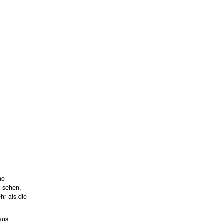
ne
u sehen,
hr als die
aus