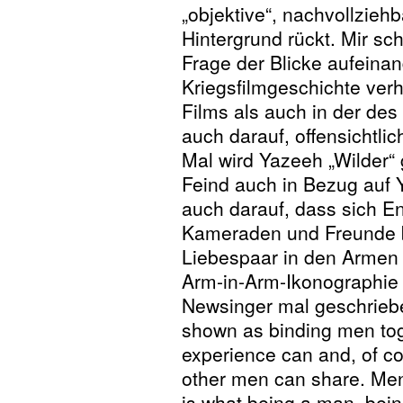
„objektive“, nachvollzieh
Hintergrund rückt. Mir sc
Frage der Blicke aufeinan
Kriegsfilmgeschichte verh
Films als auch in der des
auch darauf, offensichtlic
Mal wird Yazeeh „Wilder“
Feind auch in Bezug auf 
auch darauf, dass sich En
Kameraden und Freunde bl
Liebespaar in den Armen l
Arm-in-Arm-Ikonographie 
Newsinger mal geschrieben
shown as binding men toge
experience can and, of cou
other men can share. Men
is what being a man, being