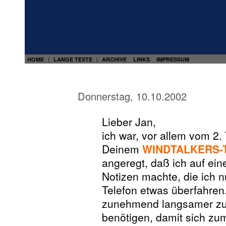
HOME
LANGE TEXTE
ARCHIVE
LINKS
IMPRESSUM
|
|
Donnerstag, 10.10.2002
Lieber Jan,
ich war, vor allem vom 2.
Deinem
WINDTALKERS-Te
angeregt, daß ich auf ei
Notizen machte, die ich n
Telefon etwas überfahren. 
zunehmend langsamer zu d
benötigen, damit sich zu