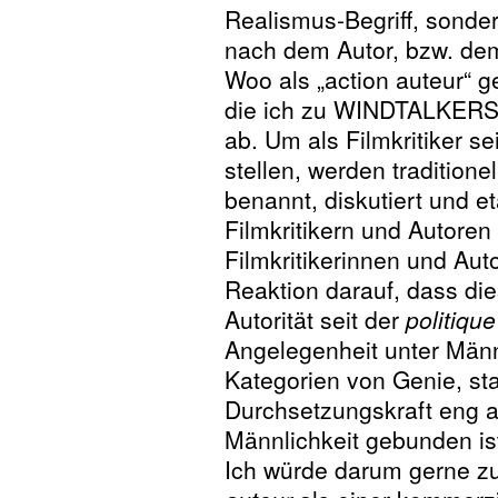
Realismus-Begriff, sonde
nach dem Autor, bzw. dem
Woo als „action auteur“ ge
die ich zu WINDTALKERS g
ab. Um als Filmkritiker se
stellen, werden traditione
benannt, diskutiert und e
Filmkritikern und Autoren
Filmkritikerinnen und Aut
Reaktion darauf, dass di
Autorität seit der
politiqu
Angelegenheit unter Männe
Kategorien von Genie, sta
Durchsetzungskraft eng an 
Männlichkeit gebunden is
Ich würde darum gerne z