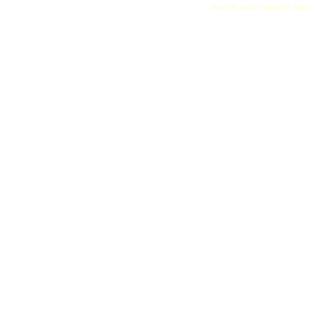
atasehir escort
atasehir esco