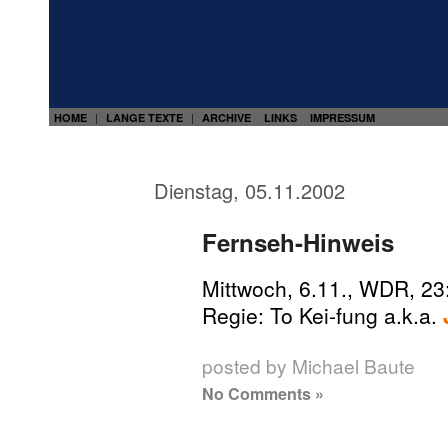
HOME
LANGE TEXTE
ARCHIVE
LINKS
IMPRESSUM
|
|
Dienstag, 05.11.2002
Fernseh-Hinweis
Mittwoch, 6.11., WDR, 23
Regie: To Kei-fung a.k.a.
posted by Michael Baute
No Comments »