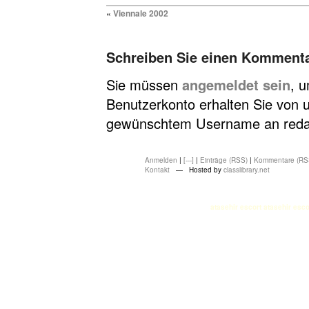
«
Viennale 2002
Schreiben Sie einen Komment
Sie müssen
angemeldet sein
, 
Benutzerkonto erhalten Sie von u
gewünschtem Username an redakt
Anmelden
|
[---]
|
Einträge (RSS)
|
Kommentare (RS
Kontakt
— Hosted by
classlibrary.net
atasehir escort
atasehir esco