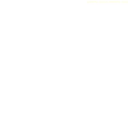
atasehir escort
atasehir esco