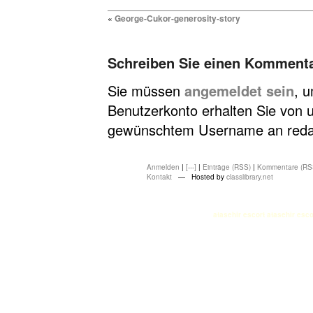
«
George-Cukor-generosity-story
Schreiben Sie einen Komment
Sie müssen
angemeldet sein
, 
Benutzerkonto erhalten Sie von u
gewünschtem Username an redakt
Anmelden
|
[---]
|
Einträge (RSS)
|
Kommentare (RS
Kontakt
— Hosted by
classlibrary.net
atasehir escort
atasehir esco