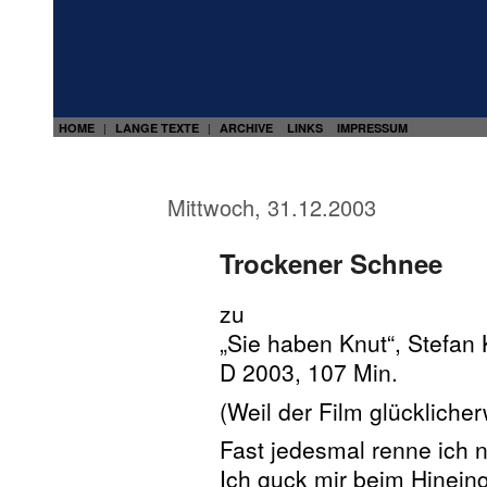
HOME
LANGE TEXTE
ARCHIVE
LINKS
IMPRESSUM
|
|
Mittwoch, 31.12.2003
Trockener Schnee
zu
„Sie haben Knut“, Stefan
D 2003, 107 Min.
(Weil der Film glückliche
Fast jedesmal renne ich 
Ich guck mir beim Hinein