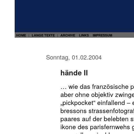
HOME
LANGE TEXTE
ARCHIVE
LINKS
IMPRESSUM
|
|
Sonntag, 01.02.2004
hände II
… wie das französische pl
aber ohne objektiv zwi
„pickpocket“ einfallend – e
bressons strassenfotogra
paares auf der belebten s
ikone des parisfernwehs g