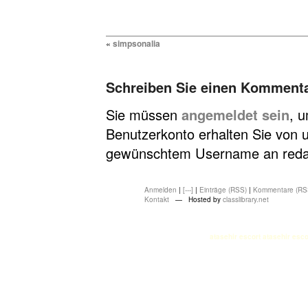
«
simpsonalia
Schreiben Sie einen Komment
Sie müssen
angemeldet sein
, 
Benutzerkonto erhalten Sie von u
gewünschtem Username an redakt
Anmelden
|
[---]
|
Einträge (RSS)
|
Kommentare (RS
Kontakt
— Hosted by
classlibrary.net
atasehir escort
atasehir esco