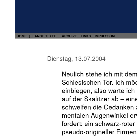
HOME
LANGE TEXTE
ARCHIVE
LINKS
IMPRESSUM
|
|
Dienstag, 13.07.2004
Neulich stehe ich mit d
Schlesischen Tor. Ich mö
einbiegen, also warte ich
auf der Skalitzer ab – ein
schweifen die Gedanken 
mentalen Augenwinkel er
fordert: ein schwarz-roter
pseudo-origineller Firme