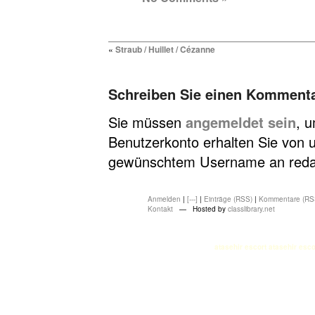
«
Straub / Huillet / Cézanne
Schreiben Sie einen Komment
Sie müssen
angemeldet sein
, 
Benutzerkonto erhalten Sie von u
gewünschtem Username an redakt
Anmelden
|
[---]
|
Einträge (RSS)
|
Kommentare (RS
Kontakt
— Hosted by
classlibrary.net
atasehir escort
atasehir esco