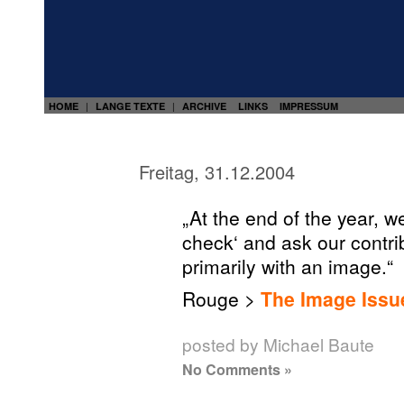
HOME
LANGE TEXTE
ARCHIVE
LINKS
IMPRESSUM
|
|
Freitag, 31.12.2004
„At the end of the year, w
check‘ and ask our contri
primarily with an image.“
Rouge >
The Image Issu
posted by Michael Baute
No Comments »