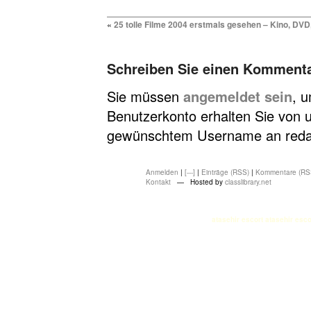
«
25 tolle Filme 2004 erstmals gesehen – Kino, DVD
Schreiben Sie einen Komment
Sie müssen
angemeldet sein
, 
Benutzerkonto erhalten Sie von u
gewünschtem Username an redakt
Anmelden
|
[---]
|
Einträge (RSS)
|
Kommentare (RS
Kontakt
— Hosted by
classlibrary.net
atasehir escort
atasehir esco