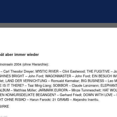
pät aber immer wieder
inoinseln 2004 (ohne Hierarchie):
– Carl Theodor Dreyer; MYSTIC RIVER – Clint Eastwood; THE FUGITIVE – Jo
HINES BRIGHT – John Ford; WAGONMASTER – John Ford; EIN BESUCH IM
illet; LAND DER VERNICHTUNG – Romuald Karmakar; BIG BUSINESS – Leo M
 IS IT THERE? – Tsai Ming-Liang; SOBIBOR – Claude Lanzmann; ELEPHAN
 ALBUM – Matthias Müller; JARMARK EUROPA – Minze Tummescheit; HAT W
N KONKURSDELIKTE BEGANGEN? – Gerhard Friedl; DOWN WITH LOVE – 
T OHNE RISIKO – Harun Farocki; 21 GRAMS – Alejandro Inarritu.
GIRKE