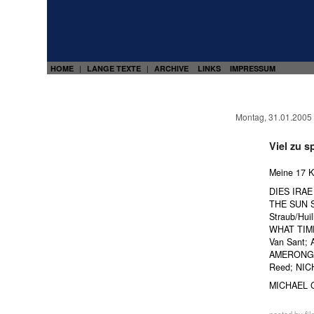
HOME
LANGE TEXTE
ARCHIVE
LINKS
IMPRESSUM
|
|
Montag, 31.01.2005
Viel zu s
Meine 17 K
DIES IRAE 
THE SUN S
Straub/Hu
WHAT TIME
Van Sant;
AMERONGE
Reed; NICH
MICHAEL 