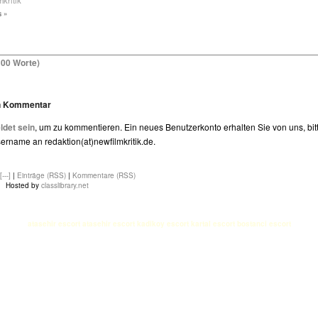
mkritik
 »
100 Worte)
en Kommentar
det sein
, um zu kommentieren. Ein neues Benutzerkonto erhalten Sie von uns, bit
rname an redaktion(at)newfilmkritik.de.
[---]
|
Einträge (RSS)
|
Kommentare (RSS)
Hosted by
classlibrary.net
atasehir escort
atasehir escort
kadikoy escort
kartal escort
bostanci escort