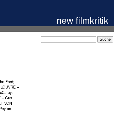
new filmkritik
hn Ford;
 LOUVRE –
cCarey;
T – Gus
OLF VON
Peyton