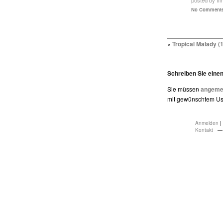
posted by fil
No Comments
«
Tropical Malady (
Schreiben Sie ein
Sie müssen
angemel
mit gewünschtem Use
Anmelden
|
Kontakt
— 