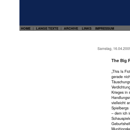
HOME
LANGE TEXTE
ARCHIVE
LINKS
IMPRESSUM
|
|
Samstag, 16.04.200
The Big 
„This Is Fi
gerade nich
Täuschungsm
Verdichtung
Krieges in 
Handlungsm
vielleicht 
Spielbergs 
– dem ich i
Schauspiele
Geburtshel
Munitionske