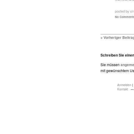
posted by si
No Comments
«
Vorheriger Beitra
Schreiben Sie ein
Sie müssen
angemel
mit gewünschtem Use
Anmelden
|
Kontakt
— 