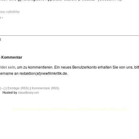
mon rothöhler
 »
g
en Kommentar
det sein
, um zu kommentieren. Ein neues Benutzerkonto erhalten Sie von uns, bit
rname an redaktion(at)newfilmkritik.de.
[---]
|
Einträge (RSS)
|
Kommentare (RSS)
Hosted by
classlibrary.net
atasehir escort
atasehir escort
kadikoy escort
kartal escort
bostanci escort