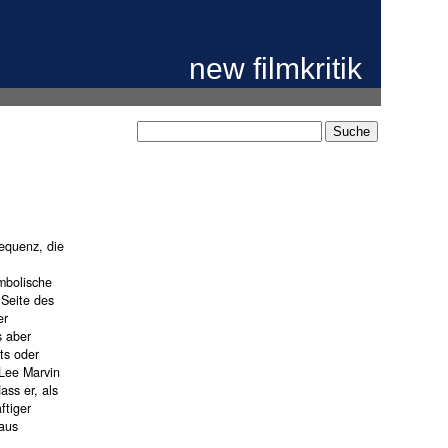
new filmkritik
sequenz, die
ymbolische
 Seite des
er
s aber
ts oder
 Lee Marvin
ss er, als
ftiger
 aus