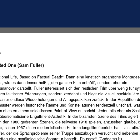
5
Red One (Sam Fuller)
ctional Life, Based on Factual Death“. Dann eine kinetisch organische Montage
t, wie es dann immer heißt, ‚den ganzen Film enthält‘, sondern eher ein
anöver darstellt. Fuller interessiert sich den restlichen Film über wenig für s
en faktischer Erfahrungen, sondern zerdehnt und biegt die visuell spektakuläre
schier endlose Wiederholungen und Alltagspraktiken zurück. In der Repetition d
uster werden historische Räume und Konstellationen tendenziell unscharf, wa
am ehesten einem soldatischen Point of View entspricht. Jedenfalls eher als Scot
übersomatisierte Engulfment-Ästhetik. In der bizarrsten Szene des Films agiert
n den 1980 gedrehten Szenen, die teilweise 1918 spielen, anzusehen glaube, da
r, schon 1967 einen modernistischen Entfremdungsfilm überlebt hat – als tatkrä
fer, der die Sprachprobleme seiner Truppe auszubügeln versucht und nebenbei
tten eine gynäkologische Apparatur bastelt: „Poussez!“ (Goddamn It).