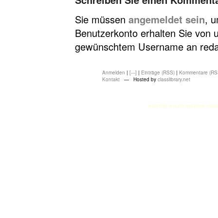
Sie müssen
angemeldet sein
, 
Benutzerkonto erhalten Sie von u
gewünschtem Username an redakt
Anmelden
|
[---]
|
Einträge (RSS)
|
Kommentare (RS
Kontakt
— Hosted by
classlibrary.net
atasehir escort
atasehir esco