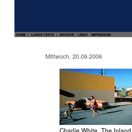
HOME
LANGE TEXTE
ARCHIVE
LINKS
IMPRESSUM
|
|
Mittwoch, 20.09.2006
Charlie White, The Inlan