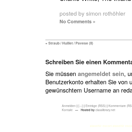
posted by simon rothöhler
No Comments »
«
Straub / Huillet / Pavese (II)
Schreiben Sie einen Komment
Sie müssen
angemeldet sein
, 
Benutzerkonto erhalten Sie von u
gewünschtem Username an redakt
Anmelden
|
[---]
|
Einträge (RSS)
|
Kommentare (RS
Kontakt
— Hosted by
classlibrary.net
atasehir escort
atasehir esco