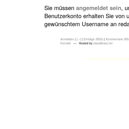
Sie müssen
angemeldet sein
, 
Benutzerkonto erhalten Sie von u
gewünschtem Username an redakt
Anmelden
|
[---]
|
Einträge (RSS)
|
Kommentare (RS
Kontakt
— Hosted by
classlibrary.net
atasehir escort
atasehir esco