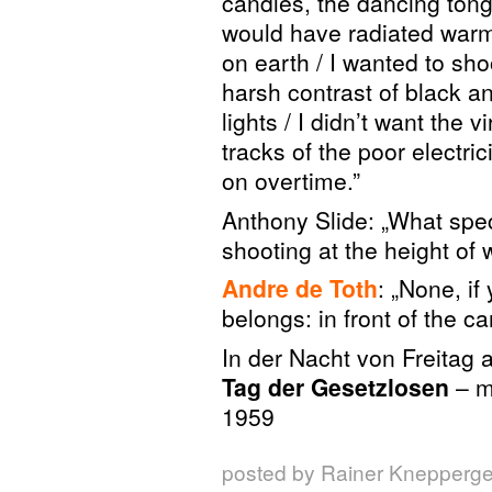
candles, the dancing tong
would have radiated warm
on earth / I wanted to 
harsh contrast of black an
lights / I didn’t want the 
tracks of the poor electr
on overtime.”
Anthony Slide: „What spec
shooting at the height of 
Andre de Toth
: „None, if
belongs: in front of the c
In der Nacht von Freitag
Tag der Gesetzlosen
– m
1959
posted by Rainer Knepperg