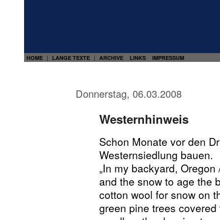
HOME
LANGE TEXTE
ARCHIVE
LINKS
IMPRESSUM
|
|
Donnerstag, 06.03.2008
Westernhinweis
Schon Monate vor den Dre
Westernsiedlung bauen.
„In my backyard, Oregon /
and the snow to age the b
cotton wool for snow on th
green pine trees covered 