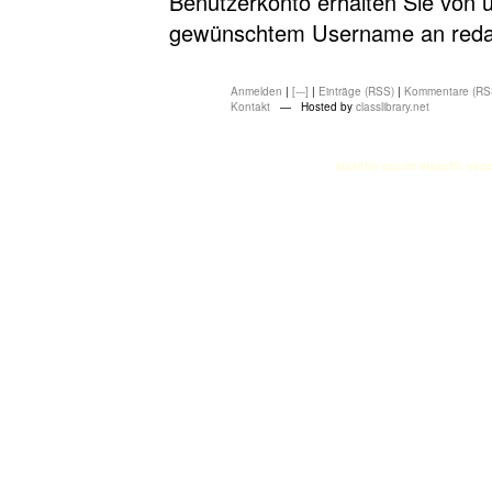
Benutzerkonto erhalten Sie von u
gewünschtem Username an redakt
Anmelden
|
[---]
|
Einträge (RSS)
|
Kommentare (RS
Kontakt
— Hosted by
classlibrary.net
atasehir escort
atasehir esco