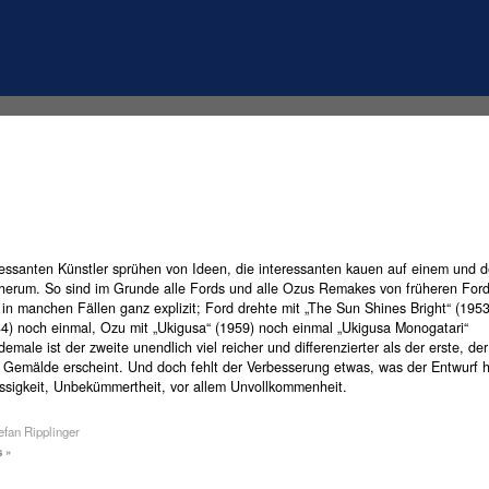
ressanten Künstler sprühen von Ideen, die interessanten kauen auf einem und 
erum. So sind im Grunde alle Fords und alle Ozus Remakes von früheren For
in manchen Fällen ganz explizit; Ford drehte mit „The Sun Shines Bright“ (195
34) noch einmal, Ozu mit „Ukigusa“ (1959) noch einmal „Ukigusa Monogatari“
demale ist der zweite unendlich viel reicher und differenzierter als der erste, der
 Gemälde erscheint. Und doch fehlt der Verbesserung etwas, was der Entwurf h
ssigkeit, Unbekümmertheit, vor allem Unvollkommenheit.
efan Ripplinger
 »