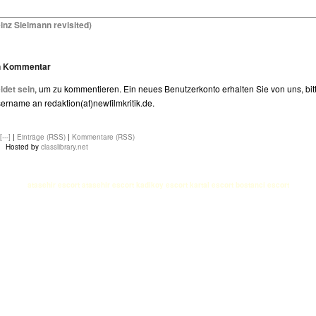
inz Sielmann revisited)
en Kommentar
det sein
, um zu kommentieren. Ein neues Benutzerkonto erhalten Sie von uns, bit
rname an redaktion(at)newfilmkritik.de.
[---]
|
Einträge (RSS)
|
Kommentare (RSS)
Hosted by
classlibrary.net
atasehir escort
atasehir escort
kadikoy escort
kartal escort
bostanci escort