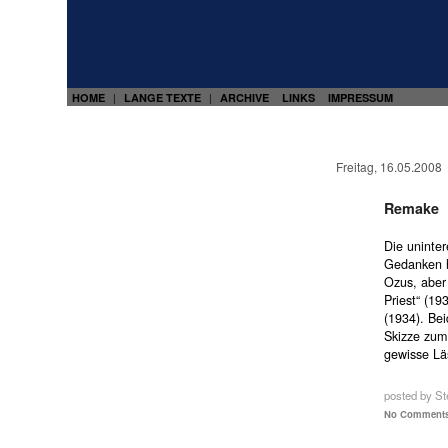
HOME
LANGE TEXTE
ARCHIVE
LINKS
IMPRESSUM
|
|
Freitag, 16.05.2008
Remake
Die uninte
Gedanken h
Ozus, aber 
Priest“ (19
(1934). Bei
Skizze zum
gewisse Lä
posted by St
No Comments