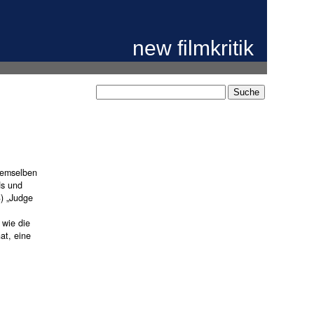
new filmkritik
demselben
ds und
3) „Judge
 wie die
at, eine