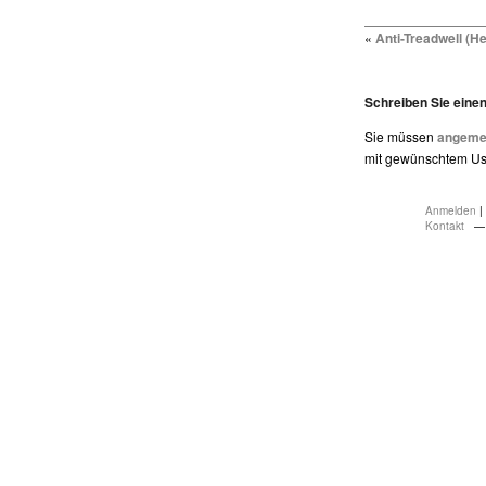
«
Anti-Treadwell (He
Schreiben Sie ein
Sie müssen
angemel
mit gewünschtem Use
Anmelden
|
Kontakt
— 