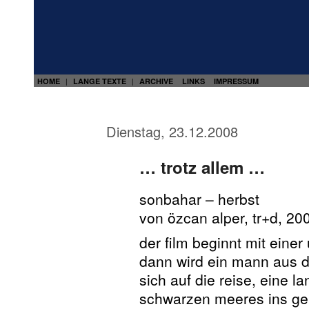
HOME
LANGE TEXTE
ARCHIVE
LINKS
IMPRESSUM
|
|
Dienstag, 23.12.2008
… trotz allem …
sonbahar – herbst
von özcan alper, tr+d, 20
der film beginnt mit eine
dann wird ein mann aus d
sich auf die reise, eine l
schwarzen meeres ins gebi