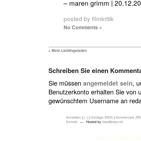
– maren grimm | 20.12.2
posted by filmkritik
No Comments »
«
Mein Lieblingsladen
Schreiben Sie einen Komment
Sie müssen
angemeldet sein
, 
Benutzerkonto erhalten Sie von u
gewünschtem Username an redakt
Anmelden
|
[---]
|
Einträge (RSS)
|
Kommentare (RS
Kontakt
— Hosted by
classlibrary.net
atasehir escort
atasehir esco