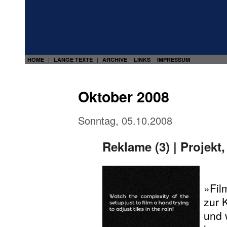
HOME
LANGE TEXTE
ARCHIVE
LINKS
IMPRESSUM
|
|
Oktober 2008
Sonntag, 05.10.2008
Reklame (3) | Projekt
–
»Fil
zur 
und 