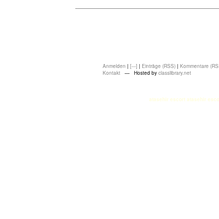
Anmelden
|
[---]
|
Einträge (RSS)
|
Kommentare (RS
Kontakt
— Hosted by
classlibrary.net
atasehir escort
atasehir esco