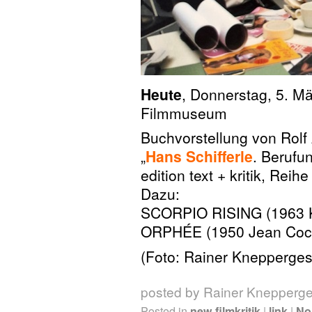
Heute
, Donnerstag, 5. M
Filmmuseum
Buchvorstellung von Rolf
„
Hans Schifferle
. Berufun
edition text + kritik, Reih
Dazu:
SCORPIO RISING (1963 K
ORPHÉE (1950 Jean Coc
(Foto: Rainer Knepperges
posted by Rainer Knepperg
Posted in
new filmkritik
|
link
|
No