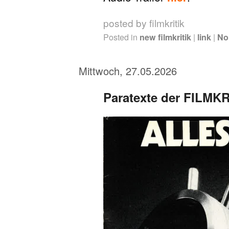
posted by filmkritik
Posted in
new filmkritik
|
link
|
No
Mittwoch, 27.05.2026
Paratexte der FILMKRI