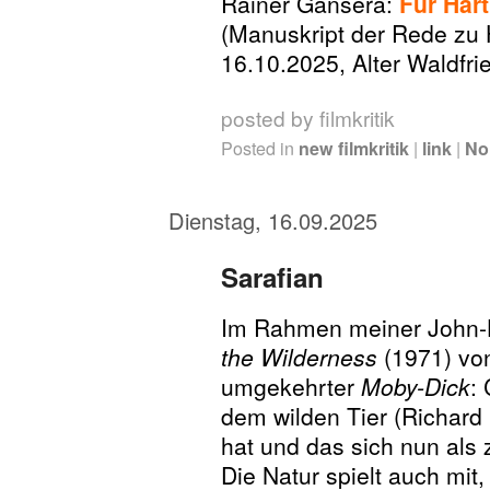
Rainer Gansera:
Für Har
(Manuskript der Rede zu
16.10.2025, Alter Waldfr
posted by filmkritik
Posted in
new filmkritik
|
link
|
No
Dienstag, 16.09.2025
Sarafian
Im Rahmen meiner John-
the Wilderness
(1971) von
umgekehrter
Moby-Dick
:
dem wilden Tier (Richard 
hat und das sich nun als zi
Die Natur spielt auch mit, 