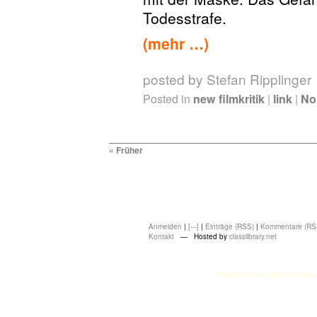
Todesstrafe.
(mehr …)
posted by Stefan Ripplinger
Posted in
new filmkritik
|
link
|
No
« Früher
Anmelden
|
[---]
|
Einträge (RSS)
|
Kommentare (RS
Kontakt
— Hosted by
classlibrary.net
atasehir escort
atasehir esco