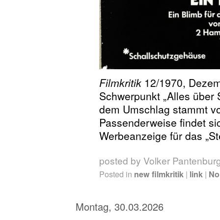
Filmkritik
12/1970, Dezemb
Schwerpunkt „Alles über S
dem Umschlag stammt vo
Passenderweise findet si
Werbeanzeige für das „St
posted by Volker Pantenbur
Posted in
new filmkritik
|
link
|
No
Montag, 30.03.2026