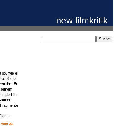
new filmkritik
 so, wie er
che. Seine
en ihn. Er
n seinem
hindert ihn
Gauner
h Fragmente
loria)
g vom 20.