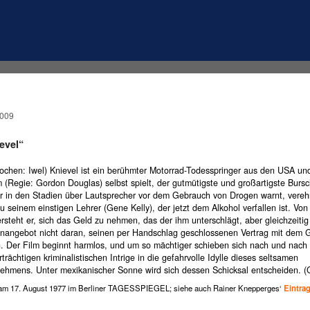
2009
evel“
ochen: Iwel) Knievel ist ein berühmter Motorrad-Todesspringer aus den USA und
m (Regie: Gordon Douglas) selbst spielt, der gutmütigste und großartigste Burs
er in den Stadien über Lautsprecher vor dem Gebrauch von Drogen warnt, verehr
zu seinem einstigen Lehrer (Gene Kelly), der jetzt dem Alkohol verfallen ist. Vo
steht er, sich das Geld zu nehmen, das der ihm unterschlägt, aber gleichzeitig 
nenangebot nicht daran, seinen per Handschlag geschlossenen Vertrag mit dem 
n. Der Film beginnt harmlos, und um so mächtiger schieben sich nach und nac
rträchtigen kriminalistischen Intrige in die gefahrvolle Idylle dieses seltsamen
nehmens. Unter mexikanischer Sonne wird sich dessen Schicksal entscheiden. (G
 am 17. August 1977 im Berliner TAGESSPIEGEL; siehe auch Rainer Knepperges‘
Eintra