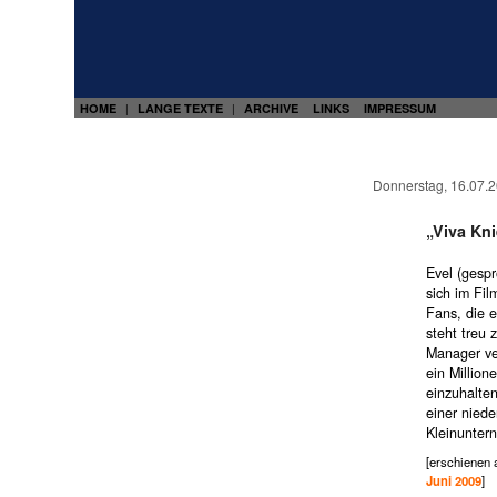
HOME
LANGE TEXTE
ARCHIVE
LINKS
IMPRESSUM
|
|
Donnerstag, 16.07.
„Viva Kni
Evel (gespr
sich im Fil
Fans, die 
steht treu 
Manager ver
ein Millio
einzuhalte
einer niede
Kleinunter
[erschienen
Juni 2009
]