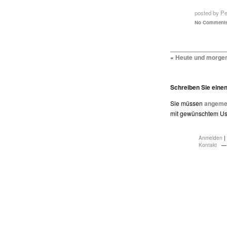
posted by P
No Comments
«
Heute und morgen 
Schreiben Sie ein
Sie müssen
angemel
mit gewünschtem Use
Anmelden
|
Kontakt
— 