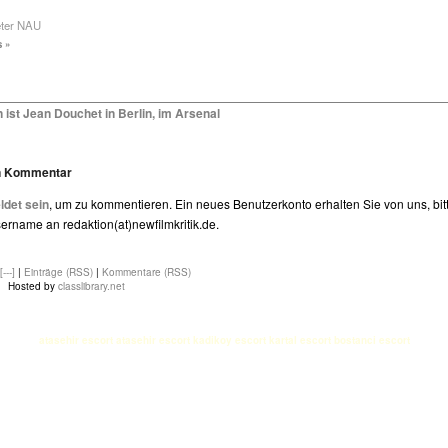
eter NAU
 »
ist Jean Douchet in Berlin, im Arsenal
en Kommentar
det sein
, um zu kommentieren. Ein neues Benutzerkonto erhalten Sie von uns, bit
rname an redaktion(at)newfilmkritik.de.
[---]
|
Einträge (RSS)
|
Kommentare (RSS)
Hosted by
classlibrary.net
atasehir escort
atasehir escort
kadikoy escort
kartal escort
bostanci escort