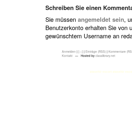
Schreiben Sie einen Komment
Sie müssen
angemeldet sein
, 
Benutzerkonto erhalten Sie von u
gewünschtem Username an redakt
Anmelden
|
[---]
|
Einträge (RSS)
|
Kommentare (RS
Kontakt
— Hosted by
classlibrary.net
atasehir escort
atasehir esco