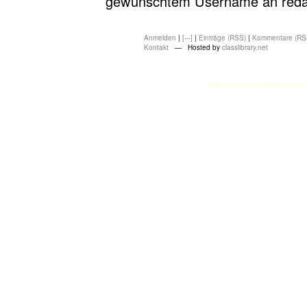
gewünschtem Username an redakt
Anmelden
|
[---]
|
Einträge (RSS)
|
Kommentare (RS
Kontakt
— Hosted by
classlibrary.net
atasehir escort
atasehir esco