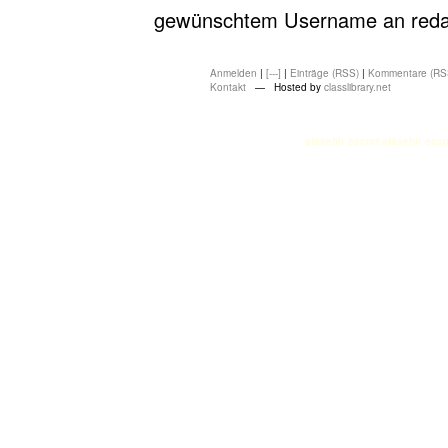
gewünschtem Username an redakt
Anmelden
|
[---]
|
Einträge (RSS)
|
Kommentare (RS
Kontakt
— Hosted by
classlibrary.net
atasehir escort
atasehir esco