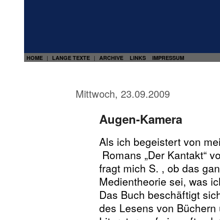
HOME
LANGE TEXTE
ARCHIVE
LINKS
IMPRESSUM
|
|
Mittwoch, 23.09.2009
Augen-Kamera
Als ich begeistert von me
Romans „Der Kantakt“ von
fragt mich S. , ob das g
Medientheorie sei, was i
Das Buch beschäftigt sic
des Lesens von Büchern u