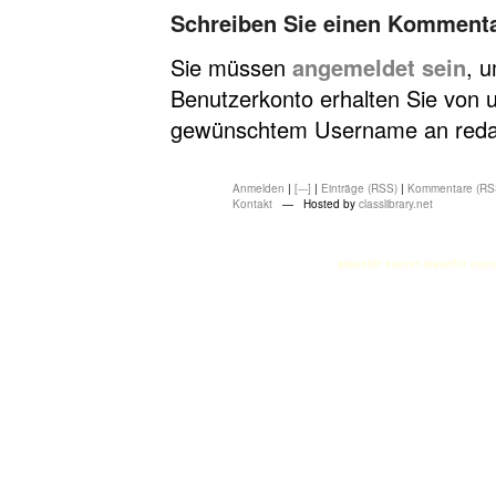
Schreiben Sie einen Komment
Sie müssen
angemeldet sein
, 
Benutzerkonto erhalten Sie von u
gewünschtem Username an redakt
Anmelden
|
[---]
|
Einträge (RSS)
|
Kommentare (RS
Kontakt
— Hosted by
classlibrary.net
atasehir escort
atasehir esco