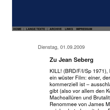
HOME
LANGE TEXTE
ARCHIVE
LINKS
IMPRESSUM
|
|
Dienstag, 01.09.2009
Zu Jean Seberg
KILL! (BRD/F/I/Sp 1971),
ein wüster Film: einer, d
kommerziell ist – aussch
gibt (also vor allem den 
Machoallüren und Brutali
Renommee von James Ma