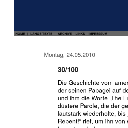
HOME
LANGE TEXTE
ARCHIVE
LINKS
IMPRESSUM
|
|
Montag, 24.05.2010
30/100
Die Geschichte vom ameri
der seinen Papagei auf 
und ihm die Worte „The En
düstere Parole, die der 
lautstark wiederholte, b
Repent!“ rief, um ihn vo