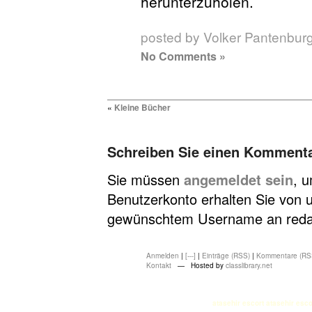
herunterzuholen.
posted by Volker Pantenbur
No Comments »
«
Kleine Bücher
Schreiben Sie einen Komment
Sie müssen
angemeldet sein
, 
Benutzerkonto erhalten Sie von u
gewünschtem Username an redakt
Anmelden
|
[---]
|
Einträge (RSS)
|
Kommentare (RS
Kontakt
— Hosted by
classlibrary.net
atasehir escort
atasehir esco