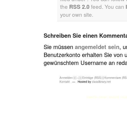
the
feed. You can
RSS 2.0
your own site.
Schreiben Sie einen Komment
Sie müssen
angemeldet sein
, 
Benutzerkonto erhalten Sie von u
gewünschtem Username an redakt
Anmelden
|
[---]
|
Einträge (RSS)
|
Kommentare (RS
Kontakt
— Hosted by
classlibrary.net
atasehir escort
atasehir esco