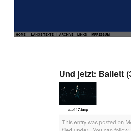
HOME
LANGE TEXTE
ARCHIVE
LINKS
IMPRESSUM
|
|
Und jetzt: Ballett 
cap117.bmp
This entry was posted on M
filed under . You can follow