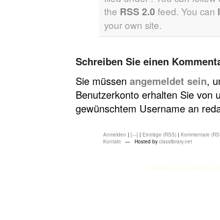
the
feed. You can
RSS 2.0
your own site.
Schreiben Sie einen Komment
Sie müssen
angemeldet sein
, 
Benutzerkonto erhalten Sie von u
gewünschtem Username an redakt
Anmelden
|
[---]
|
Einträge (RSS)
|
Kommentare (RS
Kontakt
— Hosted by
classlibrary.net
atasehir escort
atasehir esco