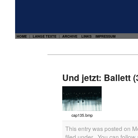
HOME
LANGE TEXTE
ARCHIVE
LINKS
IMPRESSUM
|
|
Und jetzt: Ballett 
cap135.bmp
This entry was posted on M
filed under . You can follow