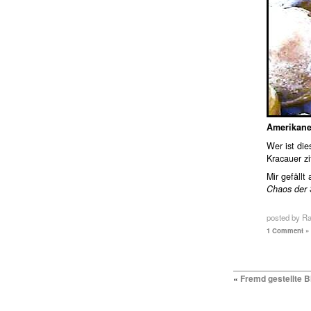
Amerikane
Wer ist di
Kracauer zi
Mir gefällt
Chaos der 
posted by R
1 Comment »
«
Fremd gestellte B