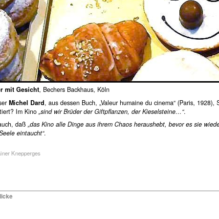
r mit Gesicht
, Bechers Backhaus, Köln
eser
Michel Dard
, aus dessen Buch, „Valeur humaine du cinema“ (Paris, 1928), S
tiert? Im Kino
„sind wir Brüder der Giftpflanzen, der Kieselsteine…“
.
 auch, daß
„das Kino alle Dinge aus ihrem Chaos heraushebt, bevor es sie wiede
Seele eintaucht“
.
ainer Knepperges
licke