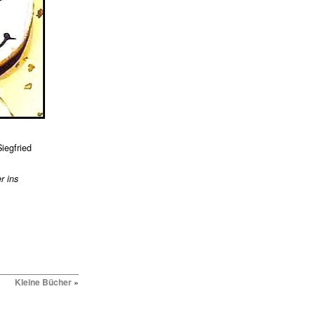
iegfried
r ins
Kleine Bücher
»