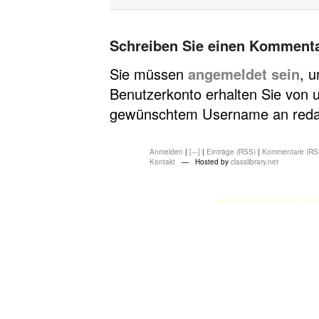
Schreiben Sie einen Komment
Sie müssen
angemeldet sein
, 
Benutzerkonto erhalten Sie von u
gewünschtem Username an redakt
Anmelden
|
[---]
|
Einträge (RSS)
|
Kommentare (RS
Kontakt
— Hosted by
classlibrary.net
atasehir escort
atasehir esco