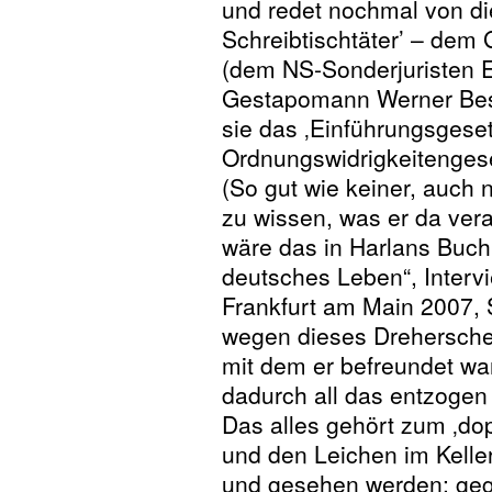
und redet nochmal von di
Schreibtischtäter’ – dem
(dem NS-Sonderjuristen 
Gestapomann Werner Best
sie das ‚Einführungsgese
Ordnungswidrigkeitenges
(So gut wie keiner, auch 
zu wissen, was er da ver
wäre das in Harlans Buch
deutsches Leben“, Interv
Frankfurt am Main 2007, S
wegen dieses Dreherschen
mit dem er befreundet wa
dadurch all das entzogen
Das alles gehört zum ‚do
und den Leichen im Keller
und gesehen werden: gege