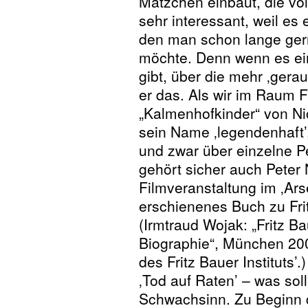
Mätzchen einbaut, die völ
sehr interessant, weil es
den man schon lange ger
möchte. Denn wenn es ei
gibt, über die mehr ‚gerau
er das. Als wir im Raum F
„Kalmenhofkinder“ von Ni
sein Name ‚legendenhaft’,
und zwar über einzelne P
gehört sicher auch Peter N
Filmveranstaltung im ‚Arse
erschienenes Buch zu Fr
(Irmtraud Wojak: „Fritz B
Biographie“, München 200
des Fritz Bauer Instituts’.)
‚Tod auf Raten’ – was sol
Schwachsinn. Zu Beginn 