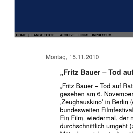
HOME
LANGE TEXTE
ARCHIVE
LINKS
IMPRESSUM
|
|
Montag, 15.11.2010
„Fritz Bauer – Tod au
„Fritz Bauer – Tod auf Ra
gesehen am 6. November
‚Zeughauskino’ in Berlin
bundesweiten Filmfestival
Ein Film, wiedermal, der 
durchschnittlich umgeht (