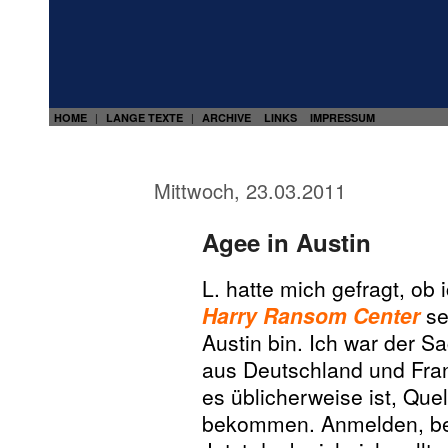
HOME
LANGE TEXTE
ARCHIVE
LINKS
IMPRESSUM
|
|
Mittwoch, 23.03.2011
Agee in Austin
L. hatte mich gefragt, o
Harry Ransom Center
se
Austin bin. Ich war der S
aus Deutschland und Frank
es üblicherweise ist, Que
bekommen. Anmelden, beza