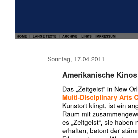
HOME
LANGE TEXTE
ARCHIVE
LINKS
IMPRESSUM
|
|
Sonntag, 17.04.2011
Amerikanische Kinos 
Das „Zeitgeist“ in New Orl
Multi-Disciplinary Arts 
Kunstort klingt, ist ein 
Raum mit zusammengewürf
es „Zeitgeist“, sie haben
erhalten, betont der stäm