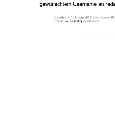
gewünschtem Username an redakt
Anmelden
|
[---]
|
Einträge (RSS)
|
Kommentare (RS
Kontakt
— Hosted by
classlibrary.net
atasehir escort
atasehir esco