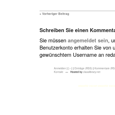
«
Vorheriger Beitrag
Schreiben Sie einen Komment
Sie müssen
angemeldet sein
, 
Benutzerkonto erhalten Sie von u
gewünschtem Username an redakt
Anmelden
|
[---]
|
Einträge (RSS)
|
Kommentare (RS
Kontakt
— Hosted by
classlibrary.net
atasehir escort
atasehir esco