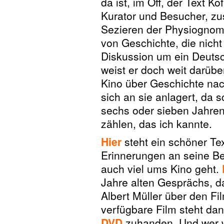
da ist, im Off, der Text K
Kurator und Besucher, z
Sezieren der Physiognomi
von Geschichte, die nicht 
Diskussion um ein Deuts
weist er doch weit darübe
Kino über Geschichte nach
sich an sie anlagert, da s
sechs oder sieben Jahren
zählen, das ich kannte.
Hier
steht ein schöner Te
Erinnerungen an seine Be
auch viel ums Kino geht.
Jahre alten Gesprächs, da
Albert Müller über den Fi
verfügbare Film steht da
DVD
zuhanden. Und wer wei