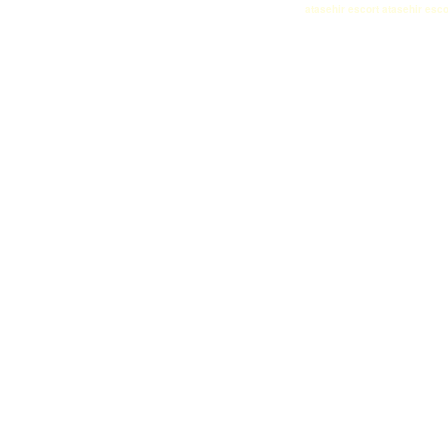
atasehir escort
atasehir esco