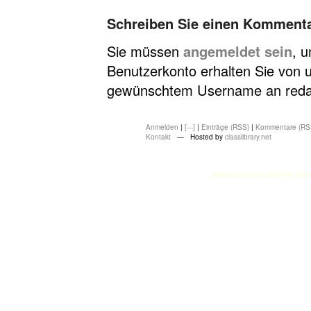
Schreiben Sie einen Komment
Sie müssen
angemeldet sein
, 
Benutzerkonto erhalten Sie von u
gewünschtem Username an redakt
Anmelden
|
[---]
|
Einträge (RSS)
|
Kommentare (RS
Kontakt
— Hosted by
classlibrary.net
atasehir escort
atasehir esco