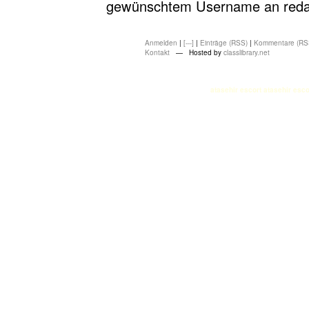
gewünschtem Username an redakt
Anmelden
|
[---]
|
Einträge (RSS)
|
Kommentare (RS
Kontakt
— Hosted by
classlibrary.net
atasehir escort
atasehir esco