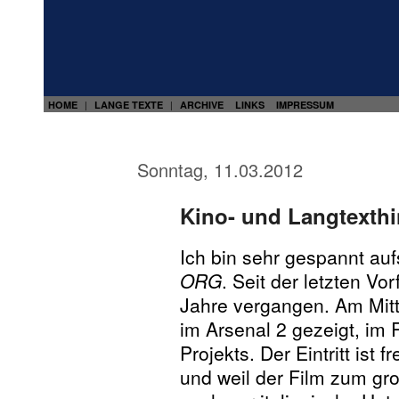
HOME
LANGE TEXTE
ARCHIVE
LINKS
IMPRESSUM
|
|
Sonntag, 11.03.2012
Kino- und Langtexth
Ich bin sehr gespannt au
ORG
. Seit der letzten Vo
Jahre vergangen. Am Mitt
im Arsenal 2 gezeigt, i
Projekts. Der Eintritt ist f
und weil der Film zum groß