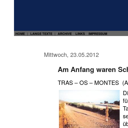
HOME
LANGE TEXTE
ARCHIVE
LINKS
IMPRESSUM
|
|
Mittwoch, 23.05.2012
Am Anfang waren Sc
TRAS – OS – MONTES (Ant
D
f
T
s
ü