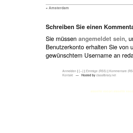
«
Amsterdam
Schreiben Sie einen Komment
Sie müssen
angemeldet sein
, 
Benutzerkonto erhalten Sie von u
gewünschtem Username an redakt
Anmelden
|
[---]
|
Einträge (RSS)
|
Kommentare (RS
Kontakt
— Hosted by
classlibrary.net
atasehir escort
atasehir esco