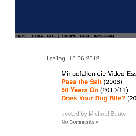
HOME
LANGE TEXTE
ARCHIVE
LINKS
IMPRESSUM
|
|
Freitag, 15.06.2012
Mir gefallen die Video-E
Pass the Salt
(2006)
50 Years On
(2010/11)
Does Your Dog Bite?
(20
posted by Michael Baute
No Comments »