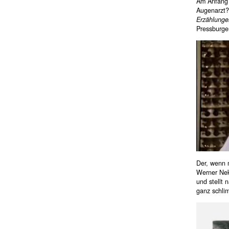
Am Anfang 
Augenarzt?
Erzählunge
Pressburge
Der, wenn m
Werner Neke
und stellt 
ganz schlim