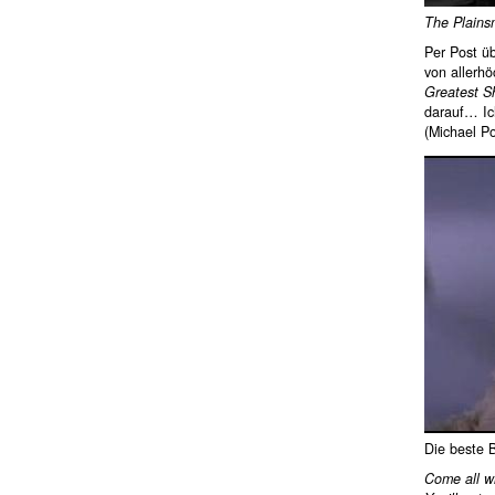
The Plain
Per Post ü
von allerhö
Greatest S
darauf… Ic
(Michael Po
Die beste B
Come all wi