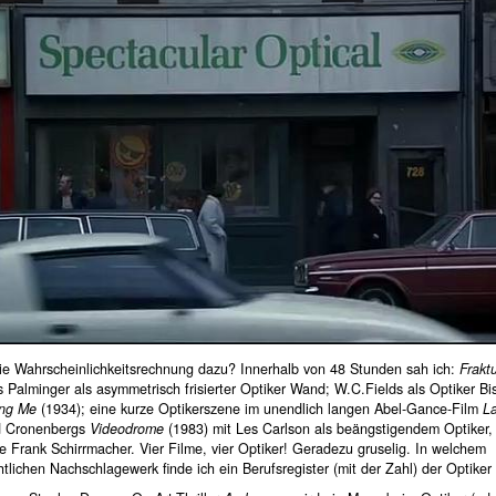
ie Wahrscheinlichkeitsrechnung dazu? Innerhalb von 48 Stunden sah ich:
Frakt
 Palminger als asymmetrisch frisierter Optiker Wand; W.C.Fields als Optiker Bi
ing Me
(1934); eine kurze Optikerszene im unendlich langen Abel-Gance-Film
L
d Cronenbergs
Videodrome
(1983) mit Les Carlson als beängstigendem Optiker,
e Frank Schirrmacher. Vier Filme, vier Optiker! Geradezu gruselig. In welchem
htlichen Nachschlagewerk finde ich ein Berufsregister (mit der Zahl) der Optiker