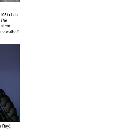
1951) Lob
e
The
 allem
nerwetter!“
s Ray).