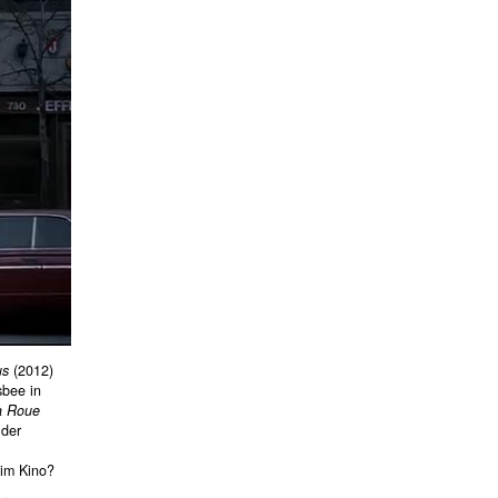
us
(2012)
sbee in
a Roue
 der
 im Kino?