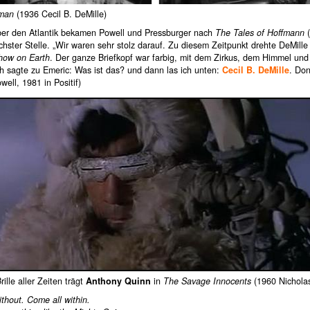
sman
(1936 Cecil B. DeMille)
ber den Atlantik bekamen Powell und Pressburger nach
The Tales of Hoffmann
(
chster Stelle. „Wir waren sehr stolz darauf. Zu diesem Zeitpunkt drehte DeMill
how on Earth
. Der ganze Briefkopf war farbig, mit dem Zirkus, dem Himmel und
h sagte zu Emeric: Was ist das? und dann las ich unten:
Cecil B. DeMille
. Don
well, 1981 in Positif)
rille aller Zeiten trägt
Anthony Quinn
in
The Savage Innocents
(1960 Nichola
thout. Come all within.