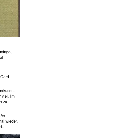
amingo,
af,
 Gerd
verkusen.
 viel. Im
n zu
The
al wieder,
and…