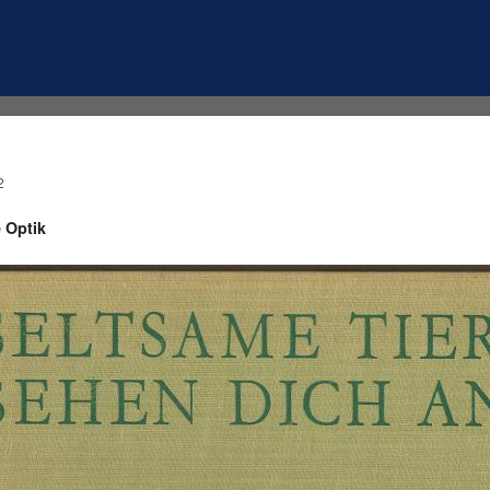
2
e Optik