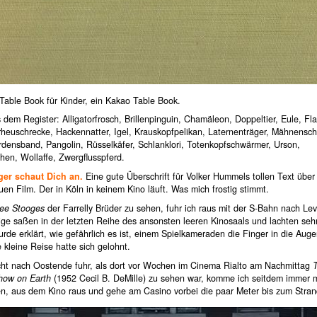
Table Book für Kinder, ein Kakao Table Book.
dem Register: Alligatorfrosch, Brillenpinguin, Chamäleon, Doppeltier, Eule, Fl
heuschrecke, Hackennatter, Igel, Krauskopfpelikan, Laternenträger, Mähnensch
rdensband, Pangolin, Rüsselkäfer, Schlanklori, Totenkopfschwärmer, Urson,
hen, Wollaffe, Zwergflusspferd.
ger schaut Dich an.
Eine gute Überschrift für Volker Hummels tollen Text über
en Film. Der in Köln in keinem Kino läuft. Was mich frostig stimmt.
ee Stooges
der Farrelly Brüder zu sehen, fuhr ich raus mit der S-Bahn nach Le
rige saßen in der letzten Reihe des ansonsten leeren Kinosaals und lachten sehr
de erklärt, wie gefährlich es ist, einem Spielkameraden die Finger in die Auge
 kleine Reise hatte sich gelohnt.
icht nach Oostende fuhr, als dort vor Wochen im Cinema Rialto am Nachmittag
how on Earth
(1952 Cecil B. DeMille) zu sehen war, komme ich seitdem immer m
n, aus dem Kino raus und gehe am Casino vorbei die paar Meter bis zum Str