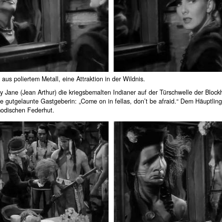
 aus poliertem Metall, eine Attraktion in der Wildnis.
y Jane (Jean Arthur) die kriegsbemalten Indianer auf der Türschwelle der Blockh
die gutgelaunte Gastgeberin: „Come on in fellas, don’t be afraid.“ Dem Häuptlin
modischen Federhut.