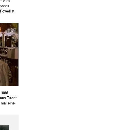
er vom
manns
 Powell &
1986
aus Titan“
 mal eine