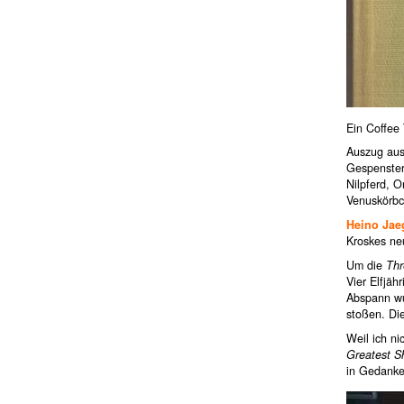
Ein Coffee 
Auszug aus 
Gespenster
Nilpferd, O
Venuskörbc
Heino Jae
Kroskes neu
Um die
Thr
Vier Elfjäh
Abspann wur
stoßen. Die
Weil ich n
Greatest S
in Gedanke