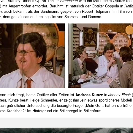
von Stanley Donens Op-Art-Thriller
Arabesque
wird ein Mann beim Optiker (od
) mit Augentropfen ermordet. Berühmt ist natürlich der Optiker Coppola in
Hoff
n
, auch bekannt als der Sandmann, gespielt von Robert Helpmann im Film von
r, dem gemeinsamen Lieblingsfilm von Scorsese und Romero.
an mich fragt, beste Optiker aller Zeiten ist
Andreas Kunze
in
Johnny Flash
(
s). Kunze berät Helge Schneider, er zeigt ihm „ein etwas sportlicheres Modell 
nach gründlicher Untersuchung die besorgte Frage: „Mein Gott, hatten sie früher
me Krankheit?“ Im Hintergrund ein Brillenregal in Brillenform.