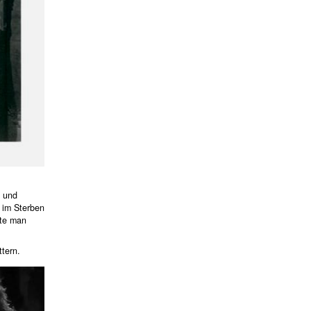
n und
 im Sterben
nte man
tern.