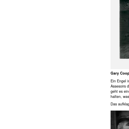
Gary Coop
Ein Engel i
Assesoirs 
geht es ei
halten, was
Das aufklap