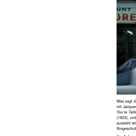
Was sagt d
mit Jacques
You’re Tell
(1923), un
aussieht wi
filmgeschic