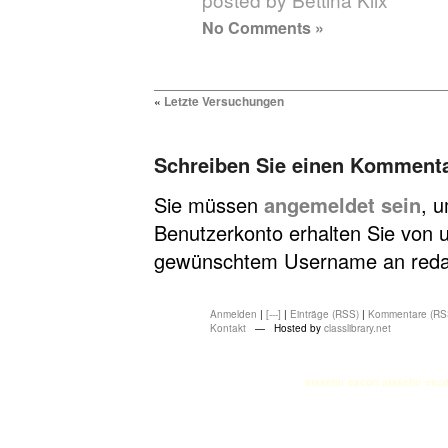
No Comments »
«
Letzte Versuchungen
Schreiben Sie einen Komment
Sie müssen
angemeldet sein
, 
Benutzerkonto erhalten Sie von u
gewünschtem Username an redakt
Anmelden
|
[---]
|
Einträge (RSS)
|
Kommentare (RS
Kontakt
— Hosted by
classlibrary.net
atasehir escort
atasehir esco