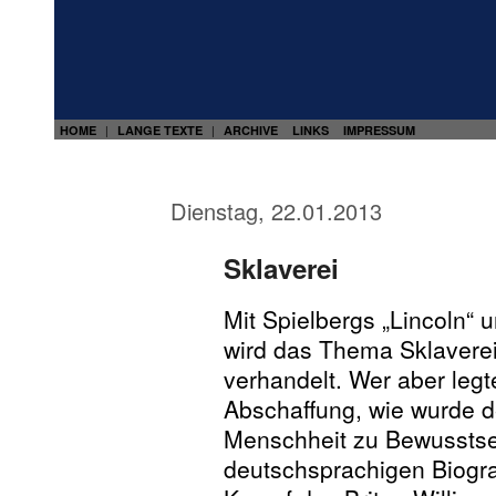
HOME
LANGE TEXTE
ARCHIVE
LINKS
IMPRESSUM
|
|
Dienstag, 22.01.2013
Sklaverei
Mit Spielbergs „Lincoln“
wird das Thema Sklaverei
verhandelt. Wer aber legt
Abschaffung, wie wurde d
Menschheit zu Bewusstsei
deutschsprachigen Biogra