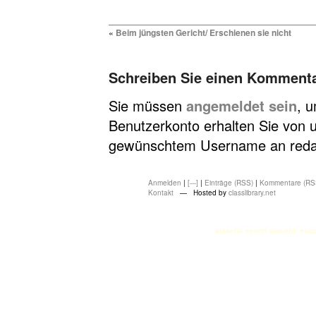
«
Beim jüngsten Gericht/ Erschienen sie nicht
Schreiben Sie einen Komment
Sie müssen
angemeldet sein
, 
Benutzerkonto erhalten Sie von u
gewünschtem Username an redakt
Anmelden
|
[---]
|
Einträge (RSS)
|
Kommentare (RS
Kontakt
— Hosted by
classlibrary.net
atasehir escort
atasehir esco