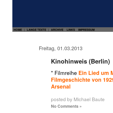
HOME
LANGE TEXTE
ARCHIVE
LINKS
IMPRESSUM
|
|
Freitag, 01.03.2013
Kinohinweis (Berlin)
* Filmreihe
Ein Lied um 
Filmgeschichte von 192
Arsenal
posted by Michael Baute
No Comments »