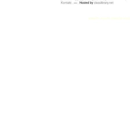
Kontakt
— Hosted by
classlibrary.net
atasehir escort
atasehir esco