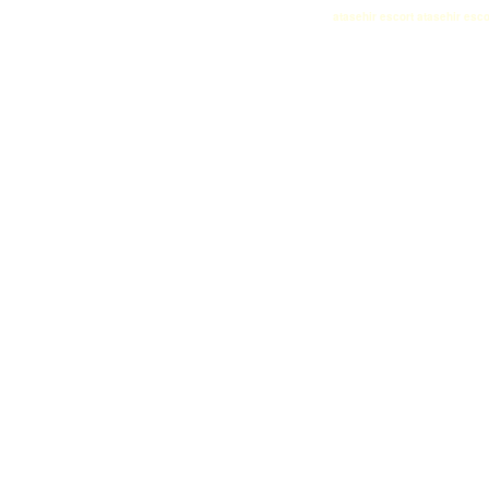
atasehir escort
atasehir esco