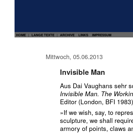
HOME
LANGE TEXTE
ARCHIVE
LINKS
IMPRESSUM
|
|
Mittwoch, 05.06.2013
Invisible Man
Aus Dai Vaughans sehr 
Invisible Man. The Working
Editor (London, BFI 1983)
»If we wish, say, to repr
sculpture, we shall requir
armory of points, claws an