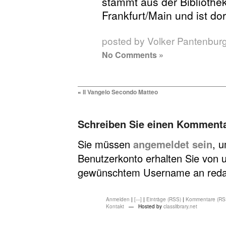
stammt aus der Biblioth
Frankfurt/Main und ist do
posted by Volker Pantenbur
No Comments »
«
Il Vangelo Secondo Matteo
Schreiben Sie einen Komment
Sie müssen
angemeldet sein
, 
Benutzerkonto erhalten Sie von u
gewünschtem Username an redakt
Anmelden
|
[---]
|
Einträge (RSS)
|
Kommentare (RS
Kontakt
— Hosted by
classlibrary.net