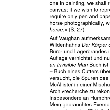
one in painting, we shall 
canvas; if we wish to repr
require only pen and paper
horse photographically, w
horse
.« (S. 27)
Auf Vaughan aufmerksam 
Wildenhahns
Der Körper 
Büro- und Lagerbrandes i
Auflage vernichtet und nur
an Invisible Man
Buch ist 
– Buch eines Cutters übe
versucht, die Spuren des
McAllister in einer Misch
Archivrecherche zu rekons
insbesondere an Humphrey
Mein gebrauchtes Exempla