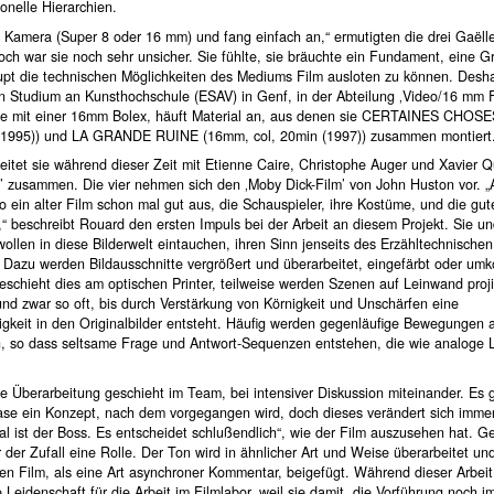
ionelle Hierarchien.
 Kamera (Super 8 oder 16 mm) und fang einfach an,“ ermutigten die drei Gaëlle
och war sie noch sehr unsicher. Sie fühlte, sie bräuchte ein Fundament, eine G
pt die technischen Möglichkeiten des Mediums Film ausloten zu können. Desh
n Studium an Kunsthochschule (ESAV) in Genf, in der Abteilung ‚Video/16 mm Fi
 sie mit einer 16mm Bolex, häuft Material an, aus denen sie CERTAINES CHOS
(1995)) und LA GRANDE RUINE (16mm, col, 20min (1997)) zusammen montiert
beitet sie während dieser Zeit mit Etienne Caire, Christophe Auger und Xavier Q
’ zusammen. Die vier nehmen sich den ‚Moby Dick-Film’ von John Huston vor. 
so ein alter Film schon mal gut aus, die Schauspieler, ihre Kostüme, und die gut
’,“ beschreibt Rouard den ersten Impuls bei der Arbeit an diesem Projekt. Sie un
 wollen in diese Bilderwelt eintauchen, ihren Sinn jenseits des Erzähltechnischen
 Dazu werden Bildausschnitte vergrößert und überarbeitet, eingefärbt oder umko
eschieht dies am optischen Printer, teilweise werden Szenen auf Leinwand proji
und zwar so oft, bis durch Verstärkung von Körnigkeit und Unschärfen eine
igkeit in den Originalbilder entsteht. Häufig werden gegenläufige Bewegungen 
n, so dass seltsame Frage und Antwort-Sequenzen entstehen, die wie analoge 
 Überarbeitung geschieht im Team, bei intensiver Diskussion miteinander. Es g
se ein Konzept, nach dem vorgegangen wird, doch dieses verändert sich immer
al ist der Boss. Es entscheidet schlußendlich“, wie der Film auszusehen hat. Ge
r der Zufall eine Rolle. Der Ton wird in ähnlicher Art und Weise überarbeitet u
en Film, als eine Art asynchroner Kommentar, beigefügt. Während dieser Arbeit
 Leidenschaft für die Arbeit im Filmlabor, weil sie damit „die Vorführung noch i