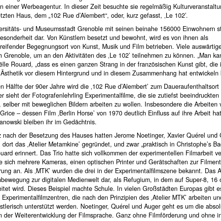
in einer Werbeagentur. In dieser Zeit besuchte sie regelmäßig Kulturveranstalt
zten Haus, dem „102 Rue d’Alembert“, oder, kurz gefasst, ‚Le 102’.
versitäts- und Museumsstadt Grenoble mit seinen beinahe 156000 Einwohnern ste
esonderheit dar. Von Künstlern besetzt und bewohnt, wird es von ihnen als
reifender Begegnungsort von Kunst, Musik und Film betrieben. Viele auswärtige
h Grenoble, um an den Aktivitäten des ‚Le 102’ teilnehmen zu können. „Man ka
lle Rouard, „dass es einen ganzen Strang in der französischen Kunst gibt, die 
e Ästhetik vor diesem Hintergrund und in diesem Zusammenhang hat entwickeln
en Hälfte der 90er Jahre wird die ‚102 Rue d’Alembert’ zum Daueraufenthaltsort 
r sieht der Fotografenlehrling Experimentalfilme, die sie zutiefst beeindruckten
n, selber mit beweglichen Bildern arbeiten zu wollen. Insbesondere die Arbeiten
Grice – dessen Film ‚Berlin Horse’ von 1970 deutlich Einfluss auf ihre Arbeit ha
anowski bleiben ihr im Gedächtnis.
rz nach der Besetzung des Hauses hatten Jerome Noetinger, Xavier Quérel und 
dort das ‚Atelier Metamkine’ gegründet, und zwar „praktisch in Christophe’s B
uard erinnert. Das Trio hatte sich vollkommen der experimentellen Filmarbeit v
te sich mehrere Kameras, einen optischen Printer und Gerätschaften zur Filmen
ung an. Als ‚MTK’ wurden die drei in der Experimentalfilmszene bekannt. Das Ate
bewegung zur digitalen Medienwelt dar, als Refugium, in dem auf Super-8, 16
itet wird. Dieses Beispiel machte Schule. In vielen Großstädten Europas gibt e
e Experimentalfilmzentren, die nach den Prinzipien des ‚Atelier MTK’ arbeiten u
tlerisch unterstützt werden. Noetinger, Quérel und Auger geht es um die absol
n der Weiterentwicklung der Filmsprache. Ganz ohne Filmförderung und ohne int