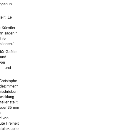
ungen in
llt ‚Le
 Künstler
nn sagen,“
ihre
 können.“
für Gaëlle
 und
 von
t – und
Christophe
adezimmer,“
erschrieben
twicklung
lier stellt
 oder 35 mm
s
nd von
ute Freiheit
ellektuelle