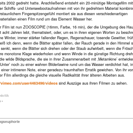
eits 2002 gedreht hatte. Anschließend entsteht ein 20-minütige Montagefilm mit
er Schiffs- und Unterseebootaufnahmen mit von ihr gedrehtem Material kombinie
staunlichem Fingerspitzengefühl montiert sie aus diesen verschiedenartigen
aterialien einen Film rund um das Element Wasser her.
er Film ist nun ZOOSCOPIE (16mm, Farbe, 16 min), der die Umgebung des Hau
t acht Jahren lebt, thematisiert, oder, um es in ihren eigenen Worten zu beschr
che Winter, immer stärker fallender Regen, Regenschauer, tosende Gewitter, frü
iß ich denn, wenn die Blätter später fallen, der Rauch gerade in den Himmel s
 senkt, wenn die Blätter sich drehen oder der Staub aufwirbelt, wenn die Frösc
re monotone Klage wiederholen und wenn Winde in die günstige Richtung dre
 die wilde Bildsprache, die sie in ihrer Zusammenarbeit mit ‚Metamkine’ entwicke
 ‚Unter’ noch zu einer wahren Bilderlawine rund um das Wasser verdichtet hat, i
 einer intimeren Note, einer geradezu traumhaften Erratik gewichen. Von ihr vo
er Film allerdings die gleiche visuelle Radikalität ihrer älteren Arbeiten aus.
//vimeo.com/user4463496/videos
sind Auszüge aus ihren Filmen zu sehen.
mkritik
 »
ungseuphorie