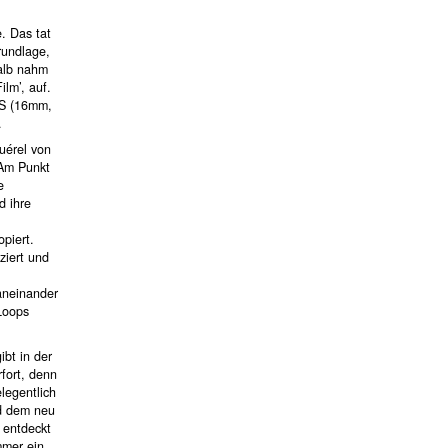
. Das tat
rundlage,
alb nahm
lm’, auf.
ES (16mm,
.
uérel von
„Am Punkt
e
d ihre
piert.
ziert und
aneinander
Loops
ibt in der
fort, denn
legentlich
nd dem neu
 entdeckt
mmer ein