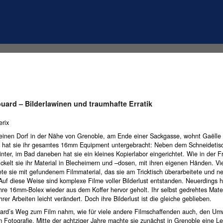
ouard – Bilderlawinen und traumhafte Erratik
erix
leinen Dorf in der Nähe von Grenoble, am Ende einer Sackgasse, wohnt Gaëlle
 hat sie ihr gesamtes 16mm Equipment untergebracht: Neben dem Schneidetisc
inter, im Bad daneben hat sie ein kleines Kopierlabor eingerichtet. Wie in der F
ckelt sie ihr Material in Blecheimern und –dosen, mit ihren eigenen Händen. Vi
ete sie mit gefundenem Filmmaterial, das sie am Tricktisch überarbeitete und n
Auf diese Weise sind komplexe Filme voller Bilderlust entstanden. Neuerdings h
ihre 16mm-Bolex wieder aus dem Koffer hervor geholt. Ihr selbst gedrehtes Mate
hrer Arbeiten leicht verändert. Doch ihre Bilderlust ist die gleiche geblieben.
ard’s Weg zum Film nahm, wie für viele andere Filmschaffenden auch, den U
Fotografie. Mitte der achtziger Jahre machte sie zunächst in Grenoble eine Le