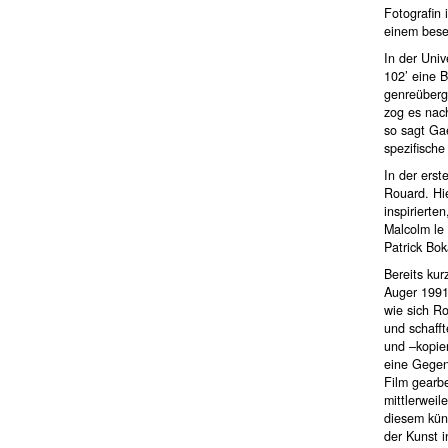
Fotografin 
einem beset
In der Uni
102’ eine B
genreüberg
zog es nac
so sagt Gaë
spezifisch
In der erst
Rouard. Hie
inspirierte
Malcolm le 
Patrick Bok
Bereits ku
Auger 1991 
wie sich Ro
und schaff
und –kopier
eine Gegen
Film gearbe
mittlerweil
diesem küns
der Kunst i