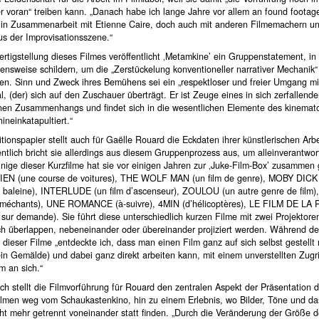
r voran“ treiben kann. „Danach habe ich lange Jahre vor allem an found footag
, in Zusammenarbeit mit Etienne Caire, doch auch mit anderen Filmemachern un
us der Improvisationsszene.“
rtigstellung dieses Filmes veröffentlicht ‚Metamkine’ ein Gruppenstatement, in
ensweise schildern, um die „Zerstückelung konventioneller narrativer Mechanik“
fen. Sinn und Zweck ihres Bemühens sei ein „respektloser und freier Umgang m
l, (der) sich auf den Zuschauer überträgt. Er ist Zeuge eines in sich zerfallend
chen Zusammenhangs und findet sich in die wesentlichen Elemente des kinemat
ineinkatapultiert.“
tionspapier stellt auch für Gaëlle Rouard die Eckdaten ihrer künstlerischen Arb
ntlich bricht sie allerdings aus diesem Gruppenprozess aus, um alleinverantwort
inige dieser Kurzfilme hat sie vor einigen Jahren zur ‚Juke-Film-Box’ zusammen 
EN (une course de voitures), THE WOLF MAN (un film de genre), MOBY DICK
a baleine), INTERLUDE (un film d’ascenseur), ZOULOU (un autre genre de fil
e méchants), UNE ROMANCE (à-suivre), 4MIN (d’hélicoptères), LE FILM DE LA
sur demande). Sie führt diese unterschiedlich kurzen Filme mit zwei Projektoren
ich überlappen, nebeneinander oder übereinander projiziert werden. Während de
 dieser Filme „entdeckte ich, dass man einen Film ganz auf sich selbst gestell
in Gemälde) und dabei ganz direkt arbeiten kann, mit einem unverstellten Zugr
m an sich.“
ch stellt die Filmvorführung für Rouard den zentralen Aspekt der Präsentation da
Filmen weg vom Schaukastenkino, hin zu einem Erlebnis, wo Bilder, Töne und da
cht mehr getrennt voneinander statt finden. „Durch die Veränderung der Größe 