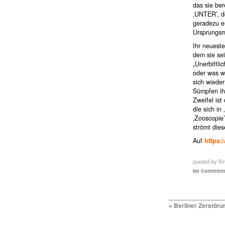
das sie ber
‚UNTER’, d
geradezu er
Ursprungsm
Ihr neuest
dem sie sei
„Unerbittli
oder was we
sich wieder
Sümpfen ih
Zweifel ist
die sich in
‚Zooscopie’
strömt dies
Auf
https:
posted by fil
No Comments
«
Berliner Zerstör