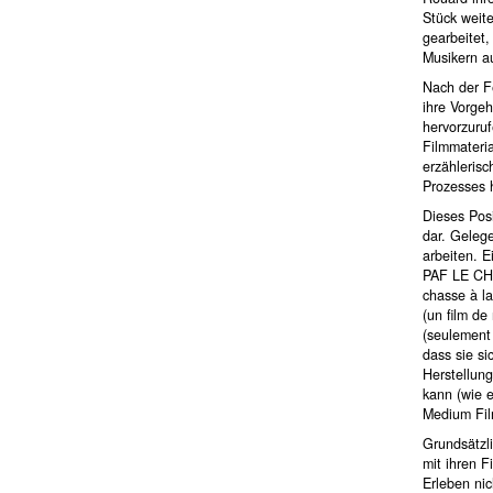
Stück weite
gearbeitet
Musikern a
Nach der Fe
ihre Vorgeh
hervorzuru
Filmmateria
erzähleris
Prozesses h
Dieses Posi
dar. Gelege
arbeiten. E
PAF LE CHI
chasse à l
(un film d
(seulement 
dass sie s
Herstellung
kann (wie e
Medium Fil
Grundsätzli
mit ihren 
Erleben ni