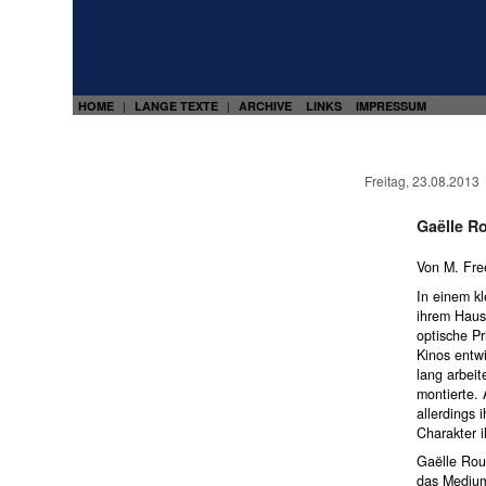
HOME
LANGE TEXTE
ARCHIVE
LINKS
IMPRESSUM
|
|
Freitag, 23.08.2013
Gaëlle R
Von M. Fre
In einem k
ihrem Haus
optische Pr
Kinos entwi
lang arbeit
montierte. 
allerdings 
Charakter i
Gaëlle Rou
das Medium 