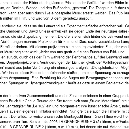
rahmens oder der Bilder durch gläserne Prismen oder Gelfilter“ werden Bilder in
m, an Decken, Wände und den Fußboden, ‚gestreut’. Die Tonspur läuft dazu 
ron, kann aber auch durch live eingespielte Musik ersetzt werden. Das Publiku
h mitten im Film, und wird von Bildern geradezu umspült.
g entdeckt sie, dass sie die Leinwand als Experimentierfläche erforschen will.
ophe Cardoen und David Chiesa entwickelt sie gegen Ende der neunziger Jahre 
ance, die sie ‚Hyperbang’ nennen. Die drei stellen sich hinter die Leinwand u
n Vorführungen mehrere Projektoren für Film und Dias, sowie verschiedene Lam
Farbfilter drehen. Mit diesem projizieren sie einen improvisierten Film, der von l
ter Musik begleitet wird: „Jeder von uns greift auf einen Fundus von Bild- und
lien zurück, durch das der Film während der Performance auf der Leinwand ents
n, Doppelprojektionen, Veränderungen der Lichthelligkeit, der Vorführgeschwin
en“ macht aus jeder Vorführung ein einmaliges Ereignis. „Die spielerischen Mögl
s. Wir lassen diese Elemente aufeinander stoßen, um eine Spannung zu erzeug
rakten Anspannung. Eine Erzählung für die Augen mit Bewegungsvariationen un
chen Sprüngen in Hypergeschwindigkeit,“ heißt es dazu in einem Begleittext de
n der intensiven Zusammenarbeit und des Zusammenlebens in einer Gruppe ste
inen Bruch für Gaëlle Rouard dar. Sie trennt sich vom ‚Studio Metamkine’, stellt
he Lehrtätigkeit für ‚Le 102’ ein und reorganisiert ihre künstlerische Arbeit, ind
uen Haus ein eigenes Filmlabor einrichtet. Nun greift sie auch die Filmerei mit
r auf. Der wilde, teilweise anarchische Montagestil ihrer frühen Filme weicht 
 kompakteren Ton. So stellt sie 2008 LA GRANDE RUINE 3 (2x16mm, s-w/Farbe
 2010 LA GRANDE RUINE 2 (16mm, s-w, 10 min), bei denen sie auf Material zurü