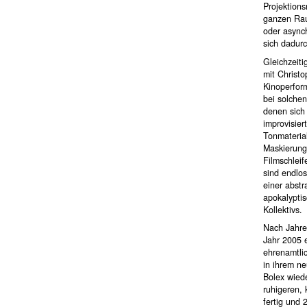
Projektions
ganzen Rau
oder asynch
sich dadurc
Gleichzeiti
mit Christ
Kinoperform
bei solche
denen sich 
improvisier
Tonmateria
Maskierunge
Filmschleif
sind endlo
einer abst
apokalyptis
Kollektivs.
Nach Jahre
Jahr 2005 e
ehrenamtlic
in ihrem ne
Bolex wiede
ruhigeren,
fertig und