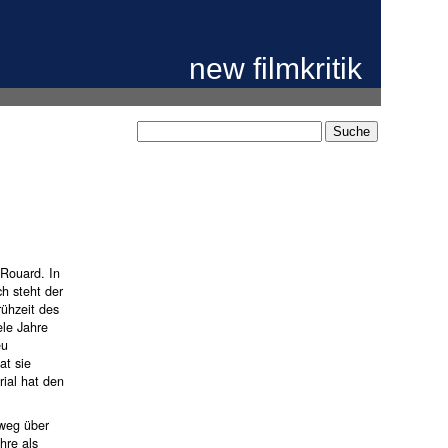
new filmkritik
 Rouard. In
h steht der
rühzeit des
ele Jahre
eu
at sie
rial hat den
mweg über
hre als