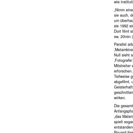
wie institut
„Nimm eine
sie auch, d
um überhau
sie 1992 ei
Dort filmt
sw, 20min 
Parallel ar
‚Metamkine
Null sieht 
‚Fotografie
Mitstreiter
erforschen.
Teilweise g
abgefilmt, 
Geisterhaft
geschnitte
wirken.
Die gesamte
Anfangspha
„das Materi
spielt soga
entstanden
Rouard ihre