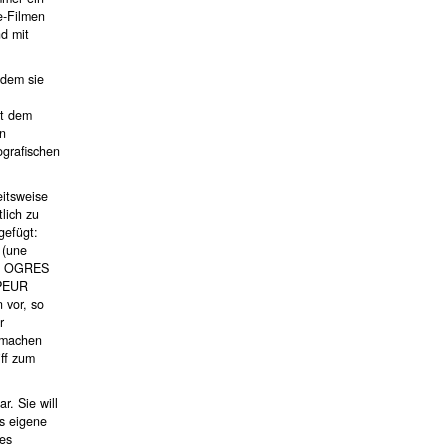
e-Filmen
d mit
 dem sie
it dem
en
ografischen
eitsweise
lich zu
gefügt:
 (une
m), OGRES
 PEUR
 vor, so
r
t machen
iff zum
r. Sie will
s eigene
des