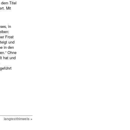
 dem Titel
rt. Mit
ses, in
eiben:
her Frost
teigt und
he in den
hen.“ Ohne
lt hat und
n
rgeführt
langtexthinweis
»