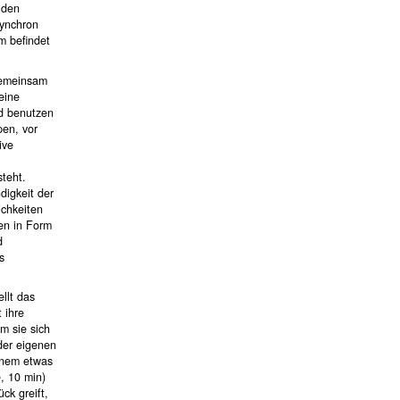
 den
synchron
m befindet
 Gemeinsam
eine
nd benutzen
pen, vor
ive
teht.
digkeit der
ichkeiten
en in Form
d
s
llt das
 ihre
em sie sich
 der eigenen
einem etwas
, 10 min)
ck greift,