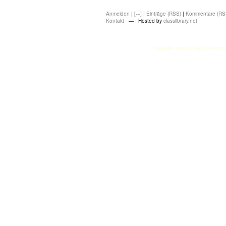
Anmelden
|
[---]
|
Einträge (RSS)
|
Kommentare (RS
Kontakt
— Hosted by
classlibrary.net
atasehir escort
atasehir esco