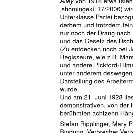
Alley
von 1918 etwa (sieh
‚shomingeki’ 17/2006) wi
Unterklasse Partei bezog
derbem und trotzdem fein
nur noch der Drang nach 
und das Gesetz des Dschu
(Zu entdecken noch bei J
Regisseure, wie z.B. Mar
und andere Pickford-Film
unter anderem deswegen e
Darstellung des Arbeiterm
wurde.
Und am 21. Juni 1928 lie
demonstrativen, von der P
berühmten achtzehn Hän
Stefan Ripplinger, Mary 
Bindung. Verbrecher Verlag