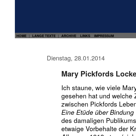
HOME
LANGE TEXTE
ARCHIVE
LINKS
IMPRESSUM
|
|
Dienstag, 28.01.2014
Mary Pickfords Lock
Ich staune, wie viele Mar
gesehen hat und welche
zwischen Pickfords Lebe
Eine Etüde über Bindung
des damaligen Publikums
etwaige Vorbehalte der Kri