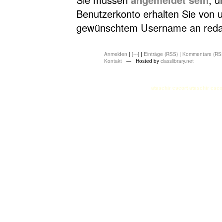
Benutzerkonto erhalten Sie von u
gewünschtem Username an redakt
Anmelden
|
[---]
|
Einträge (RSS)
|
Kommentare (RS
Kontakt
— Hosted by
classlibrary.net
atasehir escort
atasehir esco